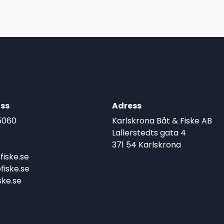
ss
Adress
5060
Karlskrona Båt & Fiske AB
Lallerstedts gata 4
371 54 Karlskrona
iske.se
iske.se
ke.se