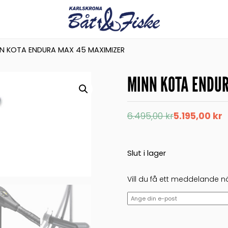
N KOTA ENDURA MAX 45 MAXIMIZER
MINN KOTA ENDUR
Det
Det
6.495,00
kr
5.195,00
kr
ursprungliga
nuvarande
priset
priset
var:
är:
6.495,00 kr.
5.195,00 kr.
Slut i lager
Vill du få ett meddelande nä