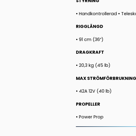
STYRNING
• Handkontrollerad • Telesk
RIGGLÄNGD
• 91 cm (36″)
DRAGKRAFT
• 20,3 kg (45 lb)
MAX STRÖMFÖRBRUKNIN
• 42A 12V (40 lb)
PROPELLER
• Power Prop