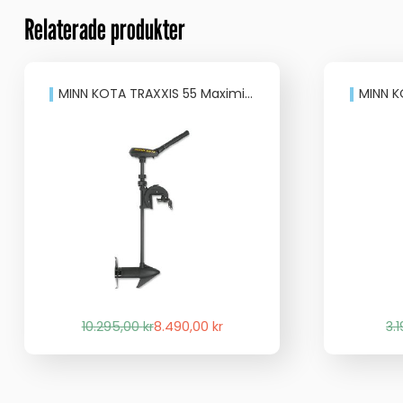
Relaterade produkter
MINN KOTA TRAXXIS 55 Maximizer 12v 42″
MINN KOTA
Det
Det
10.295,00
kr
8.490,00
kr
3.
ursprungliga
nuvarande
priset
priset
var:
är:
10.295,00 kr.
8.490,00 kr.