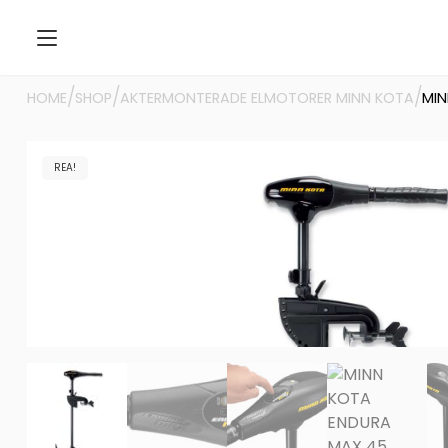
/
/
/
HOME
SHOP
AKTERMONTERADE ELMOTORER MINN KOTA
MIN
REA!