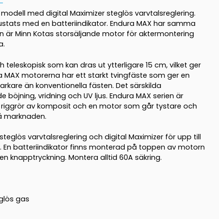
modell med digital Maximizer steglös varvtalsreglering.
rustats med en batteriindikator. Endura MAX har samma
n är Minn Kotas storsäljande motor för aktermontering
a.
 teleskopisk som kan dras ut ytterligare 15 cm, vilket ger
 MAX motorerna har ett starkt tvingfäste som ger en
arkare än konventionella fästen. Det särskilda
 böjning, vridning och UV ljus. Endura MAX serien är
 riggrör av komposit och en motor som går tystare och
å marknaden.
eglös varvtalsreglering och digital Maximizer för upp till
d. En batteriindikator finns monterad på toppen av motorn
en knapptryckning. Montera alltid 60A säkring.
eglös gas