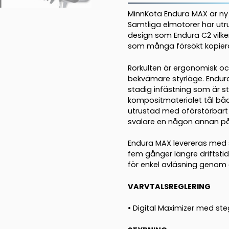
MinnKota Endura MAX är ny 
Samtliga elmotorer har ut
design som Endura C2 vilke
som många försökt kopier
Rorkulten är ergonomisk och
bekvämare styrläge. Endura
stadig infästning som är st
kompositmaterialet tål både
utrustad med oförstörbart
svalare en någon annan p
Endura MAX levereras med st
fem gånger längre driftsti
för enkel avläsning genom 
VARVTALSREGLERING
• Digital Maximizer med st