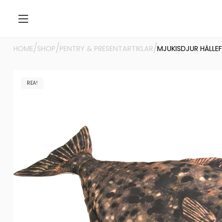
/
/
/
HOME
SHOP
PENTRY & PRESENTARTIKLAR
MJUKISDJUR HÄLLE
REA!