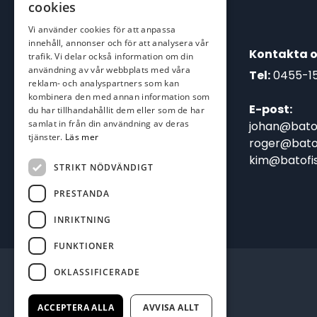
cookies
Vi använder cookies för att anpassa
innehåll, annonser och för att analysera vår
Kontakta o
trafik. Vi delar också information om din
användning av vår webbplats med våra
Tel:
0455-1
reklam- och analyspartners som kan
kombinera den med annan information som
E-post:
du har tillhandahållit dem eller som de har
samlat in från din användning av deras
johan@batof
tjänster.
Läs mer
roger@batof
kim@batofis
STRIKT NÖDVÄNDIGT
PRESTANDA
INRIKTNING
FUNKTIONER
OKLASSIFICERADE
ACCEPTERA ALLA
AVVISA ALLT