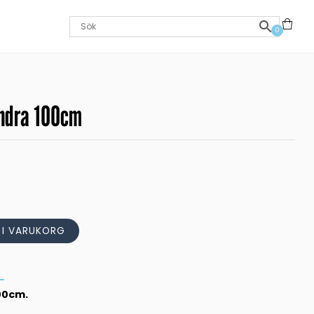
0
undra 100cm
L I VARUKORG
100cm.