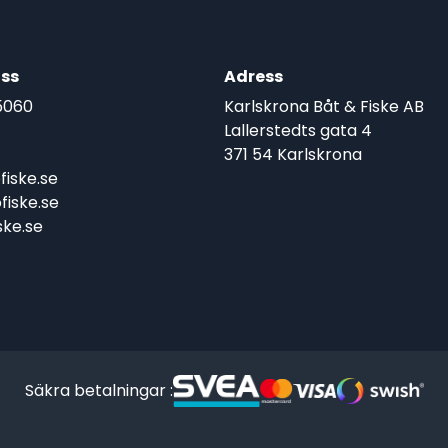
ss
Adress
5060
Karlskrona Båt & Fiske AB
Lallerstedts gata 4
371 54 Karlskrona
iske.se
iske.se
ke.se
Säkra betalningar :