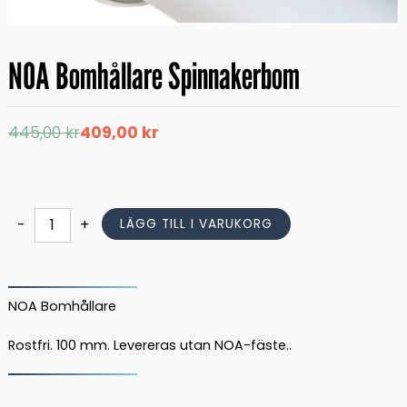
NOA Bomhållare Spinnakerbom
Det
Det
445,00
kr
409,00
kr
ursprungliga
nuvarande
priset
priset
var:
är:
445,00 kr.
409,00 kr.
NOA
-
+
LÄGG TILL I VARUKORG
Bomhållare
Spinnakerbom
mängd
NOA Bomhållare
Rostfri. 100 mm. Levereras utan NOA-fäste..