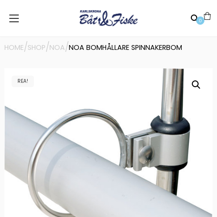
0
/
/
/
HOME
SHOP
NOA
NOA BOMHÅLLARE SPINNAKERBOM
REA!