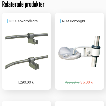
Relaterade produkter
NOA Ankarhållare
NOA Bomögla
Det
Det
1.290,00
kr
195,00
kr
185,00
kr
ursprungliga
nuvarande
priset
priset
var:
är:
195,00 kr.
185,00 kr.