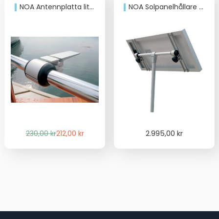
NOA Antennplatta liten, Allround
NOA Solpanelhållare vridbar
Det
Det
230,00
kr
212,00
kr
2.995,00
kr
ursprungliga
nuvarande
priset
priset
var:
är:
230,00 kr.
212,00 kr.