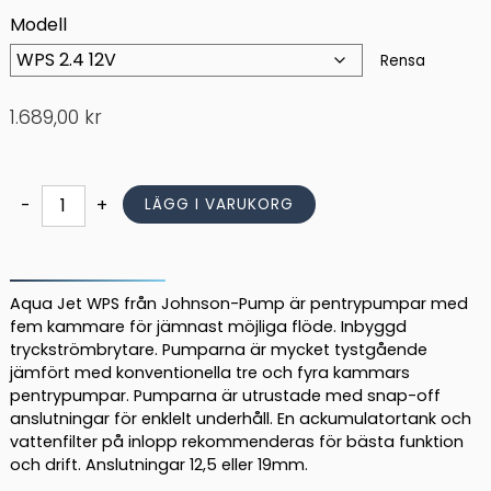
Modell
Rensa
1.689,00
kr
Pentrypump
-
+
LÄGG I VARUKORG
JOHNSON
PUMP
Aqua
Jet
Aqua Jet WPS från Johnson-Pump är pentrypumpar med
WPS
fem kammare för jämnast möjliga flöde. Inbyggd
tryckströmbrytare. Pumparna är mycket tystgående
mängd
jämfört med konventionella tre och fyra kammars
pentrypumpar. Pumparna är utrustade med snap-off
anslutningar för enklelt underhåll. En ackumulatortank och
vattenfilter på inlopp rekommenderas för bästa funktion
och drift. Anslutningar 12,5 eller 19mm.