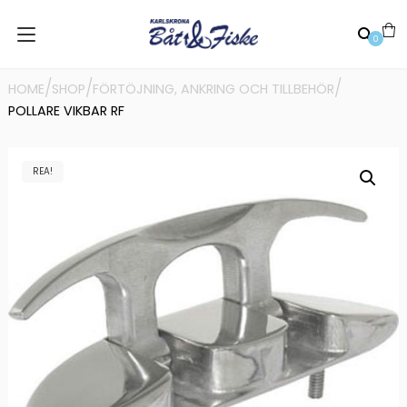
0
/
/
/
HOME
SHOP
FÖRTÖJNING, ANKRING OCH TILLBEHÖR
POLLARE VIKBAR RF
REA!