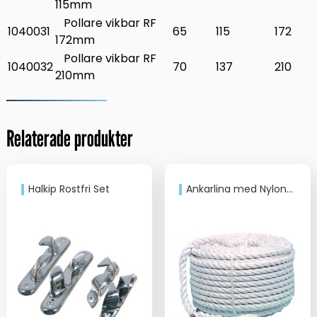
115mm
Pollare vikbar RF
1040031
65
115
172
172mm
Pollare vikbar RF
1040032
70
137
210
210mm
Relaterade produkter
Halkip Rostfri Set
Ankarlina med Nylonkaus