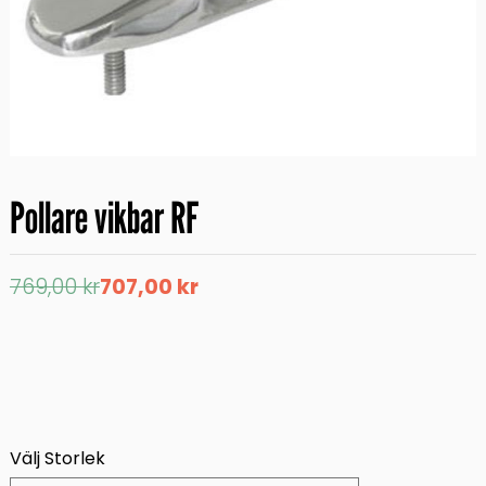
Pollare vikbar RF
Det
Det
769,00
kr
707,00
kr
ursprungliga
nuvarande
priset
priset
var:
är:
769,00 kr.
707,00 kr.
Välj Storlek