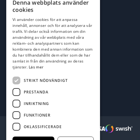
Denna webbplats använder
johan@batofiske.se
cookies
roger@batofiske.se
Vi använder cookies för att anpassa
kim@batofiske.se
innehåll, annonser och för att analysera vår
Adress
trafik. Vi delar också information om din
användning av vår webbplats med våra
Karlskrona Båt & Fiske AB
reklam- och analyspartners som kan
Lallerstedts gata 4
kombinera den med annan information som
371 54 Karlskrona
du har tillhandahållit dem eller som de har
samlat in från din användning av deras
Följ oss
tjänster.
Läs mer
Facebook
STRIKT NÖDVÄNDIGT
PRESTANDA
INRIKTNING
FUNKTIONER
OKLASSIFICERADE
Säkra betalningar :