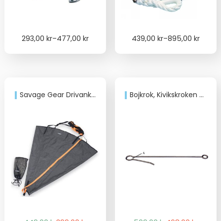
Price
Price
293,00
kr
–
477,00
kr
439,00
kr
–
895,00
kr
range:
range:
293,00 kr
439,00 kr
through
through
477,00 kr
895,00 kr
Savage Gear Drivankare L
Bojkrok, Kivikskroken 800mm