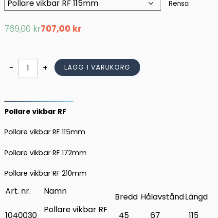
Rensa
Det
Det
769,00
kr
707,00
kr
ursprungliga
nuvarande
priset
priset
var:
är:
769,00 kr.
707,00 kr.
Pollare
-
+
LÄGG I VARUKORG
vikbar
RF
mängd
Pollare vikbar RF
Pollare vikbar RF 115mm
Pollare vikbar RF 172mm
Pollare vikbar RF 210mm
Art. nr.
Namn
Bredd
Hålavstånd
Längd
Pollare vikbar RF
1040030
45
67
115