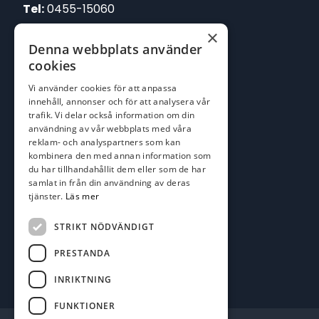
Tel:
0455-15060
×
E-post:
Denna webbplats använder
johan@batofiske.se
cookies
roger@batofiske.se
Vi använder cookies för att anpassa
kim@batofiske.se
innehåll, annonser och för att analysera vår
Adress
trafik. Vi delar också information om din
användning av vår webbplats med våra
Karlskrona Båt & Fiske AB
reklam- och analyspartners som kan
Lallerstedts gata 4
kombinera den med annan information som
371 54 Karlskrona
du har tillhandahållit dem eller som de har
samlat in från din användning av deras
Följ oss
tjänster.
Läs mer
Facebook
STRIKT NÖDVÄNDIGT
PRESTANDA
INRIKTNING
FUNKTIONER