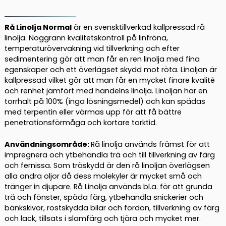
KALLPRESSAD
PRIMA
CLAESSONS
Rå Linolja Normal
är en svensktillverkad kallpressad rå
mängd
linolja. Noggrann kvalitetskontroll på linfröna,
temperaturövervakning vid tillverkning och efter
sedimentering gör att man får en ren linolja med fina
egenskaper och ett överlägset skydd mot röta. Linoljan är
kallpressad vilket gör att man får en mycket finare kvalité
och renhet jämfört med handelns linolja. Linoljan har en
torrhalt på 100% (inga lösningsmedel) och kan spädas
med terpentin eller värmas upp för att få bättre
penetrationsförmåga och kortare torktid.
Användningsområde:
Rå linolja används främst för att
impregnera och ytbehandla trä och till tillverkning av färg
och fernissa. Som träskydd är den rå linoljan överlägsen
alla andra oljor då dess molekyler är mycket små och
tränger in djupare. Rå Linolja används bl.a. för att grunda
trä och fönster, späda färg, ytbehandla snickerier och
bänkskivor, rostskydda bilar och fordon, tillverkning av färg
och lack, tillsats i slamfärg och tjära och mycket mer.