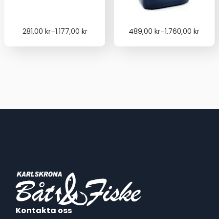
Price
Price
281,00
kr
–
1.177,00
kr
489,00
kr
–
1.760,00
kr
range:
range:
281,00 kr
489,00 kr
through
through
1.177,00 kr
1.760,00 kr
Kontakta oss