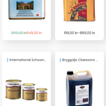
Det
Det
Price
995,00
kr
849,00
kr
199,00
kr
–
869,00
kr
ursprungliga
nuvarande
range:
priset
priset
199,00 kr
var:
är:
through
995,00 kr.
849,00 kr.
869,00 kr
International Schooner
Bryggolja Claessons 25/75