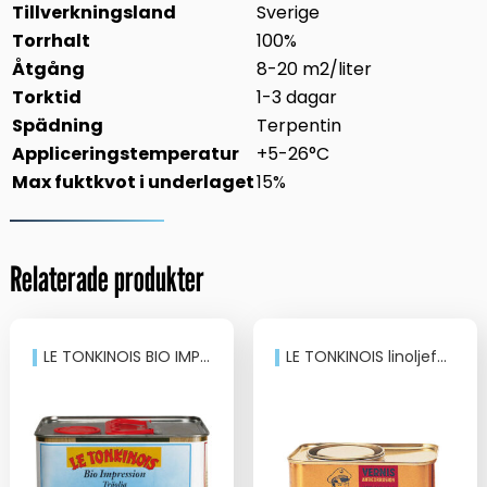
Tillverkningsland
Sverige
Torrhalt
100%
Åtgång
8-20 m2/liter
Torktid
1-3 dagar
Spädning
Terpentin
Appliceringstemperatur
+5-26°C
Max fuktkvot i underlaget
15%
Relaterade produkter
LE TONKINOIS BIO IMPRESSION, 2,5-LIT
LE TONKINOIS linoljefernissa