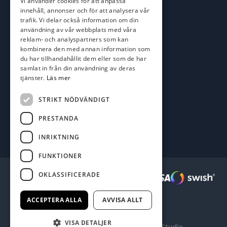
Vi använder cookies för att anpassa
kim@batofiske.se
innehåll, annonser och för att analysera vår
Adress
trafik. Vi delar också information om din
användning av vår webbplats med våra
Karlskrona Båt & Fiske AB
reklam- och analyspartners som kan
Lallerstedts gata 4
kombinera den med annan information som
371 54 Karlskrona
du har tillhandahållit dem eller som de har
samlat in från din användning av deras
Följ oss
tjänster.
Läs mer
Facebook
STRIKT NÖDVÄNDIGT
PRESTANDA
INRIKTNING
FUNKTIONER
OKLASSIFICERADE
Säkra betalningar :
ACCEPTERA ALLA
AVVISA ALLT
VISA DETALJER