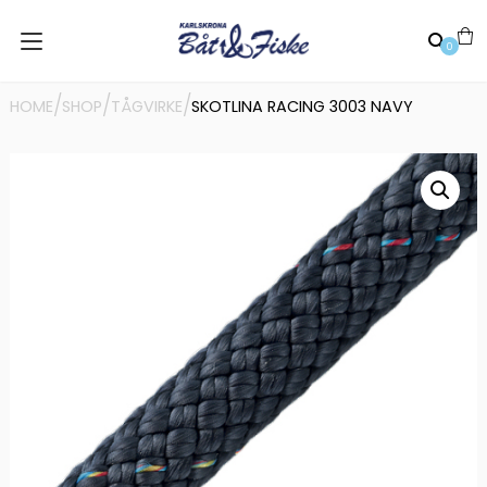
0
/
/
/
HOME
SHOP
TÅGVIRKE
SKOTLINA RACING 3003 NAVY