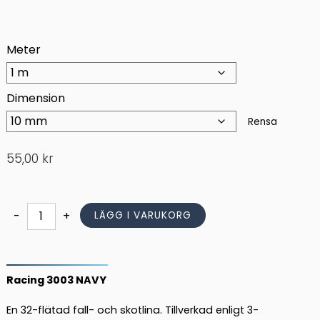
Meter
Dimension
Rensa
55,00
kr
Skotlina
-
+
LÄGG I VARUKORG
Racing
3003
NAVY
mängd
Racing 3003 NAVY
En 32-flätad fall- och skotlina. Tillverkad enligt 3-