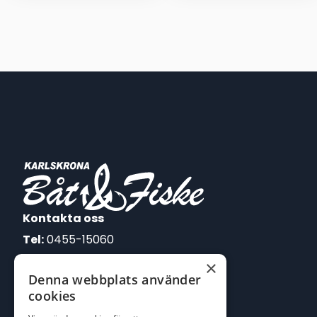
through
through
1.300,00 kr
1.300,00 kr
Kontakta oss
Tel:
0455-15060
×
E-post:
Denna webbplats använder
johan@batofiske.se
cookies
roger@batofiske.se