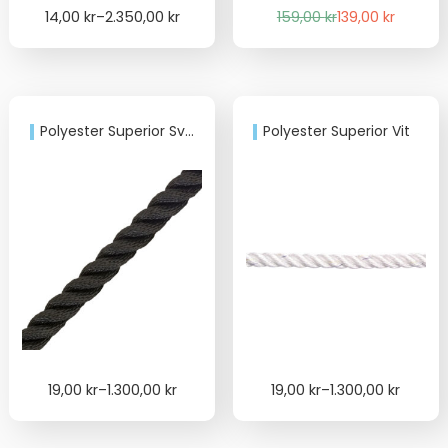
Price
Det
Det
14,00
kr
–
2.350,00
kr
159,00
kr
139,00
kr
range:
ursprungliga
nuvarande
14,00 kr
priset
priset
through
var:
är:
2.350,00 kr
159,00 kr.
139,00 kr.
Polyester Superior Svart
Polyester Superior Vit
Price
Price
19,00
kr
–
1.300,00
kr
19,00
kr
–
1.300,00
kr
range:
range:
19,00 kr
19,00 kr