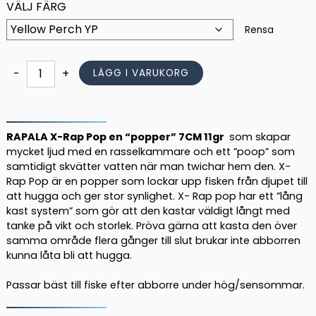
VÄLJ FÄRG
Rensa
RAPALA
-
+
LÄGG I VARUKORG
X-
RAP
POP
7CM
RAPALA X-Rap Pop en “popper” 7CM 11gr
som skapar
mängd
mycket ljud med en rasselkammare och ett ”poop” som
samtidigt skvätter vatten när man twichar hem den. X-
Rap Pop är en popper som lockar upp fisken från djupet till
att hugga och ger stor synlighet. X- Rap pop har ett ”lång
kast system” som gör att den kastar väldigt långt med
tanke på vikt och storlek. Pröva gärna att kasta den över
samma område flera gånger till slut brukar inte abborren
kunna låta bli att hugga.
Passar bäst till fiske efter abborre under hög/sensommar.