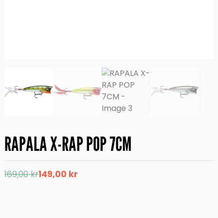
RAPALA X-RAP POP 7CM
Det
Det
169,00
kr
149,00
kr
ursprungliga
nuvarande
priset
priset
var:
är:
169,00 kr.
149,00 kr.