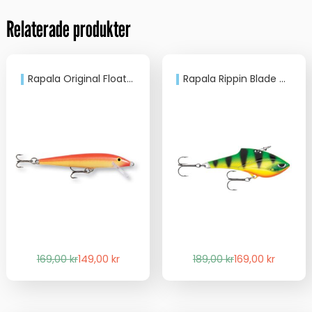
Relaterade produkter
Rapala Original Floater 7cm
Rapala Rippin Blade 7cm 16gr
Det
Det
Det
Det
169,00
kr
149,00
kr
189,00
kr
169,00
kr
ursprungliga
nuvarande
ursprungliga
nuvarande
priset
priset
priset
priset
var:
är:
var:
är: