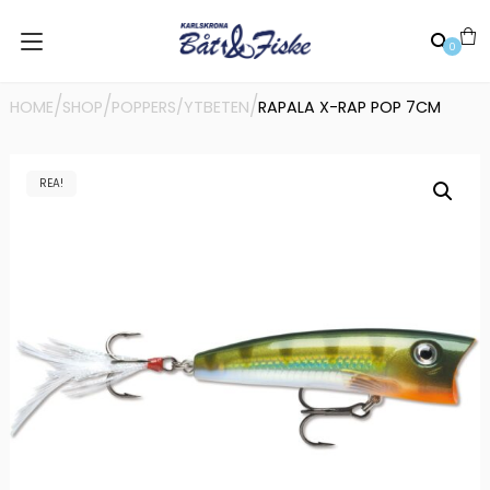
0
/
/
/
HOME
SHOP
POPPERS/YTBETEN
RAPALA X-RAP POP 7CM
REA!