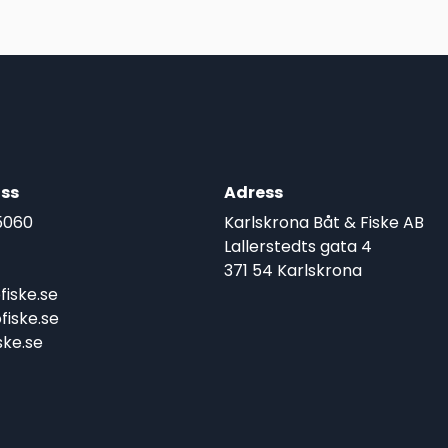
ss
Adress
5060
Karlskrona Båt & Fiske AB
Lallerstedts gata 4
371 54 Karlskrona
iske.se
iske.se
ke.se