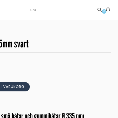
0
35mm svart
L I VARUKORG
till små båtar och gummibåtar Ø 335 mm