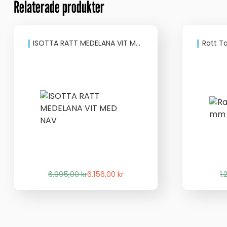
Relaterade produkter
ISOTTA RATT MEDELANA VIT MED NAV
Ratt 
Det
Det
6.995,00
kr
6.156,00
kr
1
ursprungliga
nuvarande
priset
priset
var:
är:
6.995,00 kr.
6.156,00 kr.