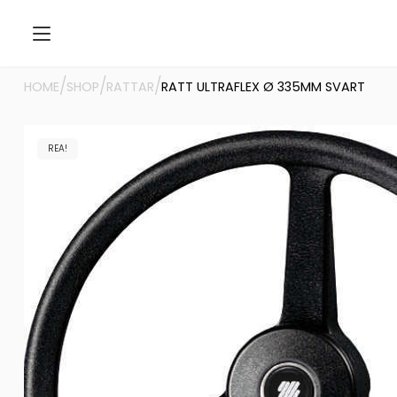
/
/
/
HOME
SHOP
RATTAR
RATT ULTRAFLEX Ø 335MM SVART
REA!