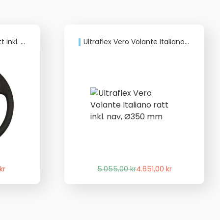
v, Ø350 mm
Ultraflex Vero Volante Italiano ratt inkl. nav, Ø350 mm
Det
Det
kr
5.055,00
kr
4.651,00
kr
liga
de
ursprungliga
nuvarande
priset
priset
var:
är:
kr.
r.
5.055,00 kr.
4.651,00 kr.