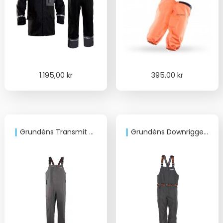
1.195,00
kr
395,00
kr
Grundéns Transmit X Bib Anchor
Grundéns Downrigger Gore-tex BIB