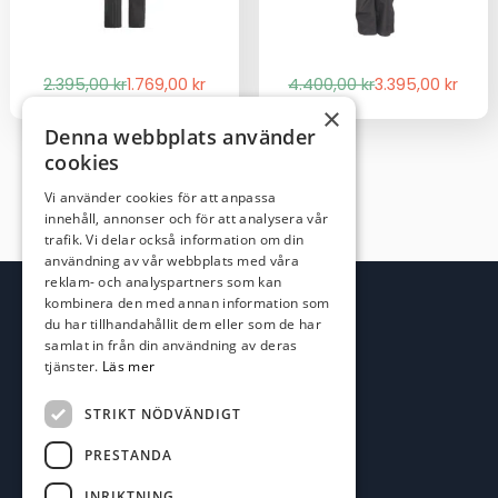
Det
Det
Det
Det
2.395,00
kr
1.769,00
kr
4.400,00
kr
3.395,00
kr
ursprungliga
nuvarande
ursprungliga
nuvarande
×
priset
priset
priset
priset
Denna webbplats använder
var:
är:
var:
är:
cookies
2.395,00 kr.
1.769,00 kr.
4.400,00 kr.
3.395,00 kr.
Vi använder cookies för att anpassa
innehåll, annonser och för att analysera vår
trafik. Vi delar också information om din
användning av vår webbplats med våra
reklam- och analyspartners som kan
kombinera den med annan information som
du har tillhandahållit dem eller som de har
samlat in från din användning av deras
tjänster.
Läs mer
STRIKT NÖDVÄNDIGT
PRESTANDA
Kontakta oss
INRIKTNING