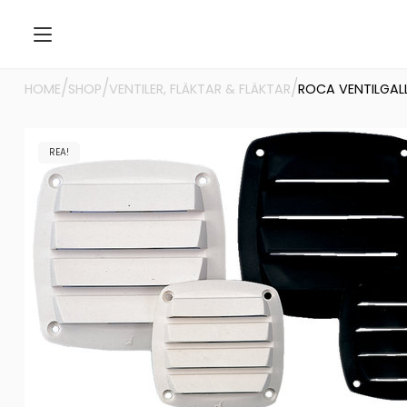
/
/
/
HOME
SHOP
VENTILER, FLÄKTAR & FLÄKTAR
ROCA VENTILGAL
REA!