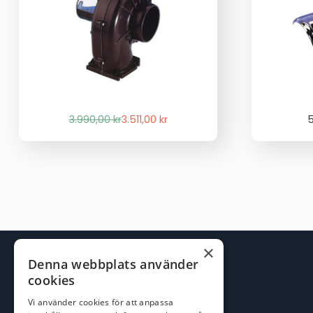
Det
Det
3.990,00
kr
3.511,00
kr
ursprungliga
nuvarande
priset
priset
var:
är:
3.990,00 kr.
3.511,00 kr.
×
Denna webbplats använder
cookies
Vi använder cookies för att anpassa