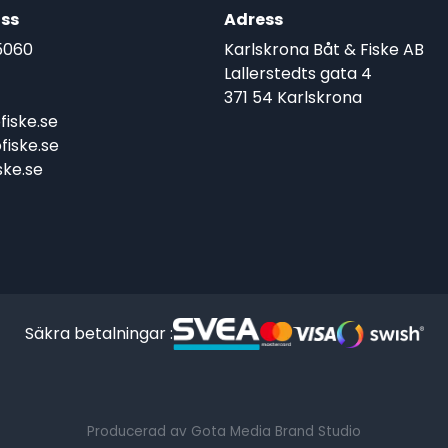
ss
Adress
5060
Karlskrona Båt & Fiske AB
Lallerstedts gata 4
371 54 Karlskrona
iske.se
iske.se
ke.se
Säkra betalningar :
Producerad av Gota Media Brand Studio