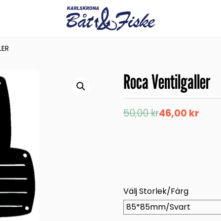
LER
Roca Ventilgaller
Det
Det
50,00
kr
46,00
kr
ursprungliga
nuvarande
priset
priset
var:
är:
50,00 kr.
46,00 kr.
Välj Storlek/Färg