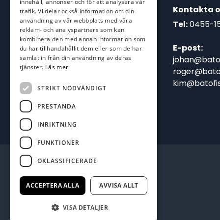
innehåll, annonser och för att analysera vår
Kontakta o
trafik. Vi delar också information om din
användning av vår webbplats med våra
Tel:
0455-1
reklam- och analyspartners som kan
kombinera den med annan information som
E-post:
du har tillhandahållit dem eller som de har
samlat in från din användning av deras
johan@batof
tjänster.
Läs mer
roger@batof
kim@batofis
STRIKT NÖDVÄNDIGT
PRESTANDA
INRIKTNING
FUNKTIONER
OKLASSIFICERADE
ACCEPTERA ALLA
AVVISA ALLT
VISA DETALJER