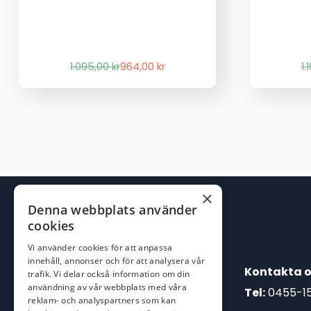
Det
Det
1.095,00
kr
964,00
kr
1.
ursprungliga
nuvarande
priset
priset
var:
är:
1.095,00 kr.
964,00 kr.
×
Denna webbplats använder
cookies
Vi använder cookies för att anpassa
innehåll, annonser och för att analysera vår
Kontakta o
trafik. Vi delar också information om din
användning av vår webbplats med våra
Tel:
0455-1
reklam- och analyspartners som kan