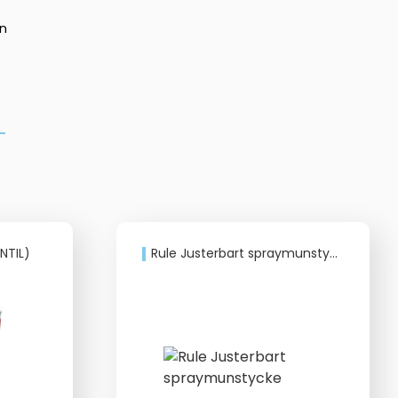
in
ENTIL)
Rule Justerbart spraymunstycke