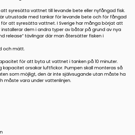
tt syresätta vattnet till levande bete eller nyfångad fisk.
r utrustade med tankar för levande bete och för fångad
för att syresätta vattnet. I Sverige har många börjat att
 installerar dem i andra typer av båtar på grund av nya
d release” tävlingar där man återsätter fisken i
gd och mätt.
kapacitet för att byta ut vattnet i tanken på 10 minuter.
hög kapacitet orsakar luftfickor. Pumpen skall monteras så
ten som möjligt, den är inte självsugande utan måste ha
ch måste vara under vattenlinjen.
in