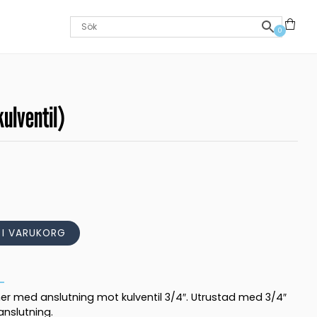
0
ulventil)
L I VARUKORG
oner med anslutning mot kulventil 3/4″. Utrustad med 3/4″
nslutning.