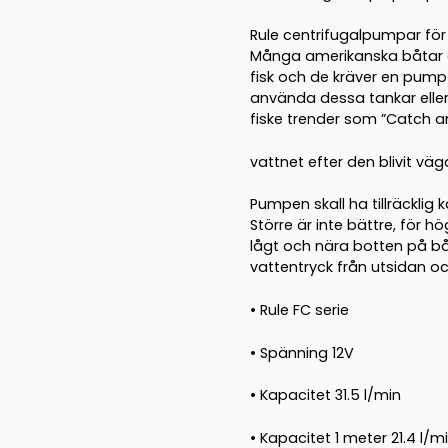
Rule centrifugalpumpar för a
Många amerikanska båtar ä
fisk och de kräver en pump 
använda dessa tankar eller
fiske trender som ”Catch an
vattnet efter den blivit vä
Pumpen skall ha tillräcklig 
Större är inte bättre, för 
lågt och nära botten på bå
vattentryck från utsidan o
• Rule FC serie
• Spänning 12V
• Kapacitet 31.5 l/min
• Kapacitet 1 meter 21.4 l/m