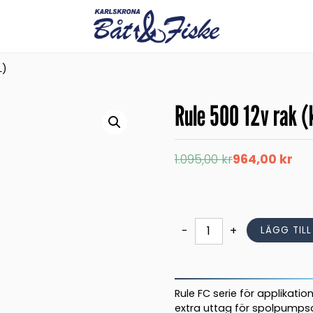
L)
Rule 500 12v rak (k
Det
Det
1.095,00
kr
964,00
kr
ursprungliga
nuvarande
priset
priset
var:
är:
1.095,00 kr.
964,00 kr.
Rule
-
+
LÄGG TIL
500
12v
rak
(kulventil)
Rule FC serie för applikati
mängd
extra uttag för spolpumpsa