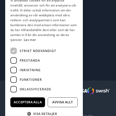
Vi använder cookies för att anpassa
kim@batofiske.se
innehåll, annonser och för att analysera vår
Adress
trafik. Vi delar också information om din
användning av vår webbplats med våra
Karlskrona Båt & Fiske AB
reklam- och analyspartners som kan
Lallerstedts gata 4
kombinera den med annan information som
371 54 Karlskrona
du har tillhandahållit dem eller som de har
samlat in från din användning av deras
Följ oss
tjänster.
Läs mer
Facebook
STRIKT NÖDVÄNDIGT
PRESTANDA
INRIKTNING
FUNKTIONER
OKLASSIFICERADE
Säkra betalningar :
ACCEPTERA ALLA
AVVISA ALLT
VISA DETALJER