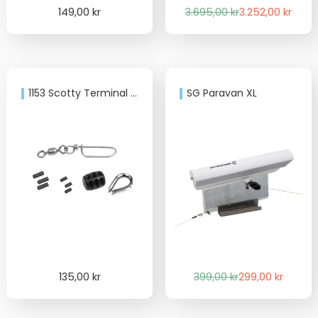
Det
Det
149,00
kr
3.695,00
kr
3.252,00
kr
ursprungliga
nuvarande
priset
priset
var:
är:
3.695,00 kr.
3.252,00 kr.
1153 Scotty Terminal Kit
SG Paravan XL
Det
Det
135,00
kr
399,00
kr
299,00
kr
ursprungliga
nuvarande
priset
priset