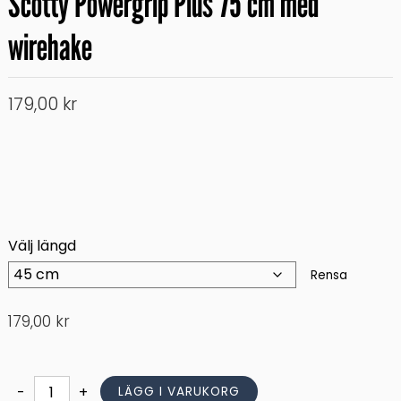
Scotty Powergrip Plus 75 cm med
wirehake
179,00
kr
Välj längd
Rensa
179,00
kr
Scotty
-
+
LÄGG I VARUKORG