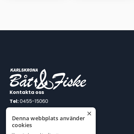
var:
är:
399,00 kr.
299,00 kr.
Kontakta oss
Tel:
0455-15060
×
E-post:
Denna webbplats använder
johan@batofiske.se
cookies
roger@batofiske.se