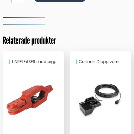
Powergrip
Plus
75
cm
med
wirehake
Relaterade produkter
mängd
LINRELEASER med pigg
Cannon Djupgivare