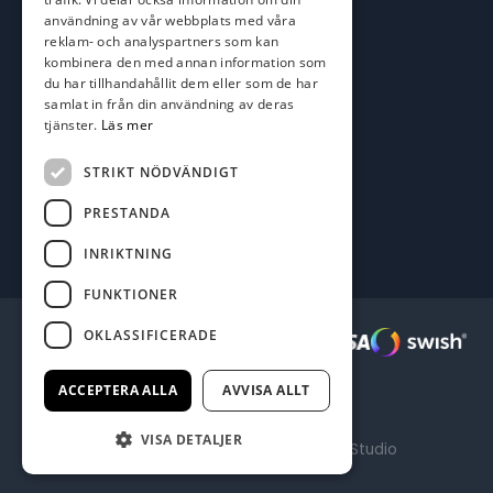
användning av vår webbplats med våra
Karlskrona Båt & Fiske AB
reklam- och analyspartners som kan
Lallerstedts gata 4
kombinera den med annan information som
371 54 Karlskrona
du har tillhandahållit dem eller som de har
samlat in från din användning av deras
tjänster.
Läs mer
Följ oss
Facebook
STRIKT NÖDVÄNDIGT
PRESTANDA
INRIKTNING
FUNKTIONER
OKLASSIFICERADE
Säkra betalningar :
ACCEPTERA ALLA
AVVISA ALLT
VISA DETALJER
Producerad av Gota Media Brand Studio