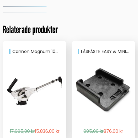
61m/150lb
mängd
Relaterade produkter
Cannon Magnum 10STX TS
LÅSFÄSTE EASY & MINI TROLL
Det
Det
Det
Det
17.995,00
kr
15.836,00
kr
995,00
kr
876,00
kr
ursprungliga
nuvarande
ursprungliga
nuvarande