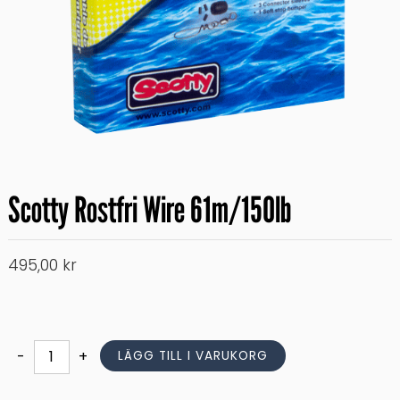
Scotty Rostfri Wire 61m/150lb
495,00
kr
Scotty
-
+
LÄGG TILL I VARUKORG
Rostfri
Wire