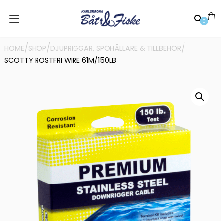
0
/
/
/
HOME
SHOP
DJUPRIGGAR, SPÖHÅLLARE & TILLBEHÖR
SCOTTY ROSTFRI WIRE 61M/150LB