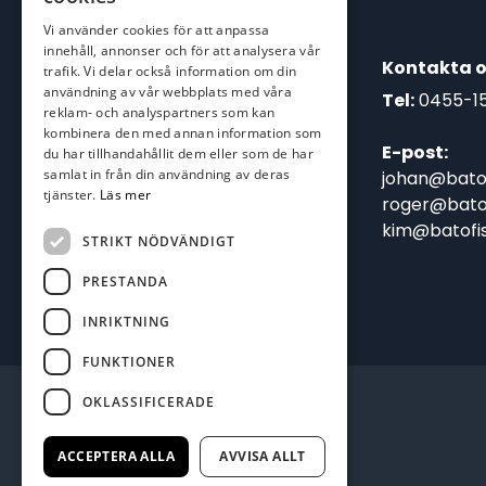
Vi använder cookies för att anpassa
innehåll, annonser och för att analysera vår
Kontakta o
trafik. Vi delar också information om din
användning av vår webbplats med våra
Tel:
0455-1
reklam- och analyspartners som kan
kombinera den med annan information som
E-post:
du har tillhandahållit dem eller som de har
samlat in från din användning av deras
johan@batof
tjänster.
Läs mer
roger@batof
kim@batofis
STRIKT NÖDVÄNDIGT
PRESTANDA
INRIKTNING
FUNKTIONER
OKLASSIFICERADE
ACCEPTERA ALLA
AVVISA ALLT