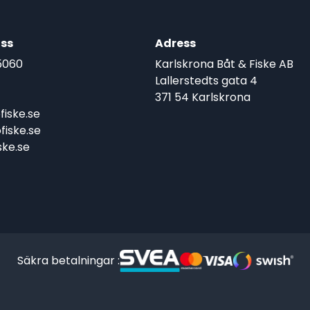
ss
Adress
5060
Karlskrona Båt & Fiske AB
Lallerstedts gata 4
371 54 Karlskrona
iske.se
iske.se
ke.se
Säkra betalningar :