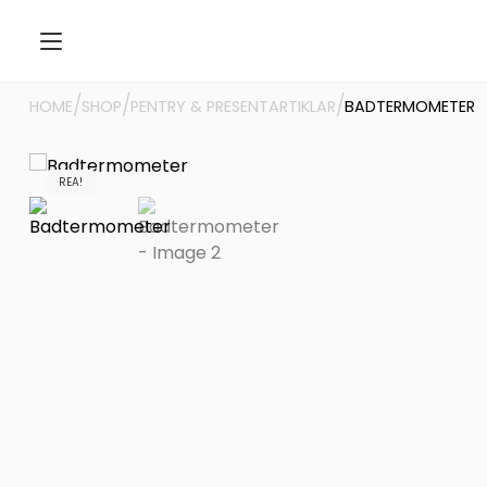
/
/
/
HOME
SHOP
PENTRY & PRESENTARTIKLAR
BADTERMOMETER
REA!