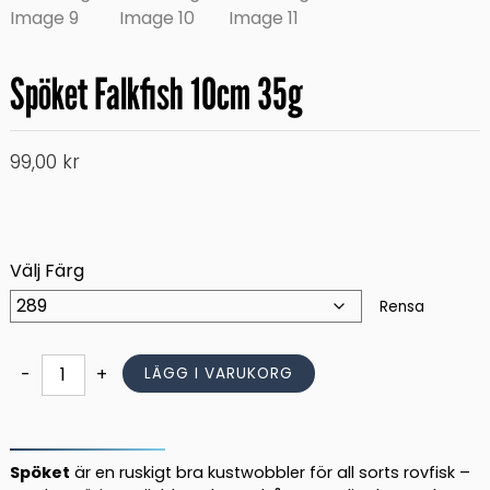
Spöket Falkfish 10cm 35g
99,00
kr
Välj Färg
Rensa
Spöket
-
+
LÄGG I VARUKORG
Falkfish
10cm
35g
mängd
Spöket
är en ruskigt bra kustwobbler för all sorts rovfisk –