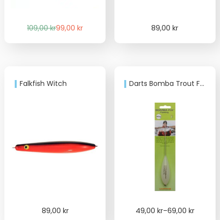
Det
Det
109,00
kr
99,00
kr
89,00
kr
ursprungliga
nuvarande
priset
priset
var:
är:
109,00 kr.
99,00 kr.
Falkfish Witch
Darts Bomba Trout Floating
Price
89,00
kr
49,00
kr
–
69,00
kr