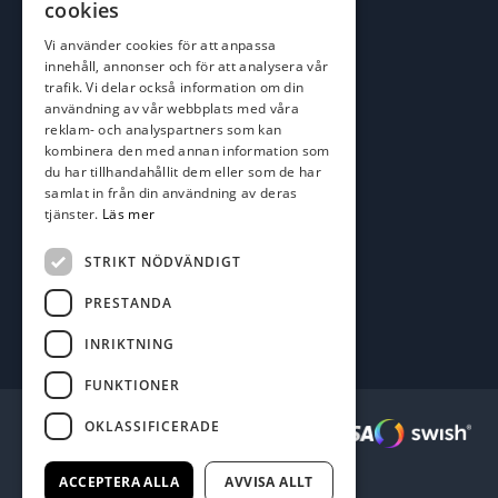
johan@batofiske.se
cookies
roger@batofiske.se
Vi använder cookies för att anpassa
kim@batofiske.se
innehåll, annonser och för att analysera vår
Adress
trafik. Vi delar också information om din
användning av vår webbplats med våra
Karlskrona Båt & Fiske AB
reklam- och analyspartners som kan
Lallerstedts gata 4
kombinera den med annan information som
371 54 Karlskrona
du har tillhandahållit dem eller som de har
samlat in från din användning av deras
tjänster.
Läs mer
Följ oss
Facebook
STRIKT NÖDVÄNDIGT
PRESTANDA
INRIKTNING
FUNKTIONER
OKLASSIFICERADE
Säkra betalningar :
ACCEPTERA ALLA
AVVISA ALLT