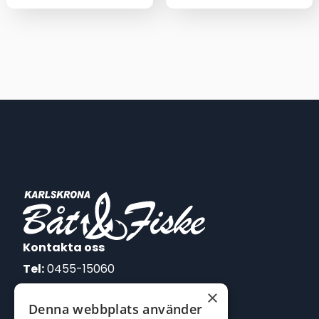
range:
49,00 kr
through
69,00 kr
Kontakta oss
Tel:
0455-15060
×
E-post:
Denna webbplats använder