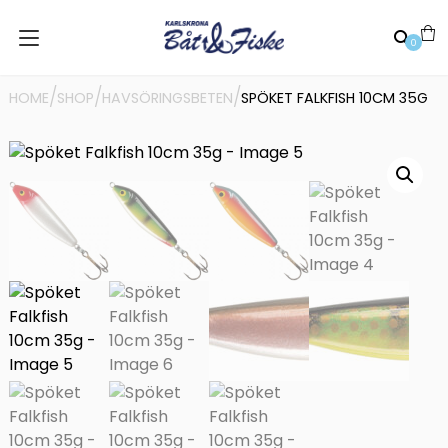
0
/
/
/
HOME
SHOP
HAVSÖRINGSBETEN
SPÖKET FALKFISH 10CM 35G