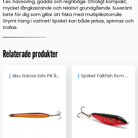
t.ex. havsöring, gädda och regnbåge. Otroligt kompakt,
mycket långkastande och relativt grundgående. Suveränt
bete för dig som gillar att fiska med multiplikatorrulle.
Grymt häng i vattnet! Spöket kan både jerkas, spinnas och
trollas.
Relaterade produkter
Abu Garcia Sölv Piil 9,5cm, 22g
Spöket Falkfish 6cm 18g