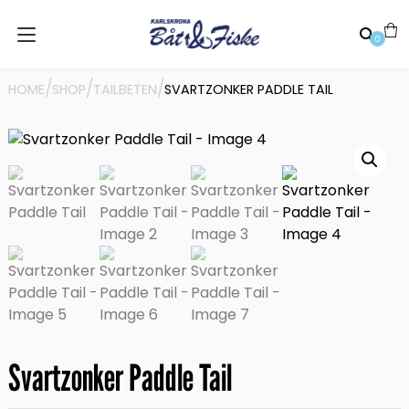
0
/
/
/
HOME
SHOP
TAILBETEN
SVARTZONKER PADDLE TAIL
Svartzonker Paddle Tail