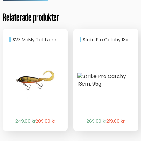
Relaterade produkter
SVZ McMy Tail 17cm
Strike Pro Catchy 13cm, 95g
Det
Det
Det
Det
249,00
kr
209,00
kr
269,00
kr
219,00
kr
ursprungliga
nuvarande
ursprungliga
nuvarande
priset
priset
priset
priset
var:
är:
var:
är: