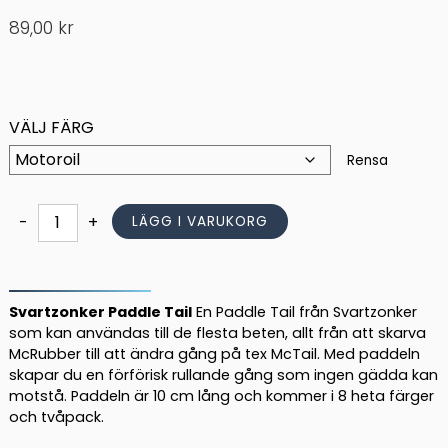
89,00
kr
VÄLJ FÄRG
Rensa
Svartzonker
-
+
LÄGG I VARUKORG
Paddle
Tail
mängd
Svartzonker Paddle Tail
En Paddle Tail från Svartzonker
som kan användas till de flesta beten, allt från att skarva
McRubber till att ändra gång på tex McTail. Med paddeln
skapar du en förförisk rullande gång som ingen gädda kan
motstå. Paddeln är 10 cm lång och kommer i 8 heta färger
och tvåpack.