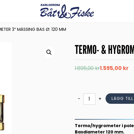
TER 3″ MÄSSING BAS Ø: 120 MM
TERMO- & HYGROM
Det
Det
1.695,00
kr
1.595,00
kr
ursprungliga
nuvarande
priset
priset
var:
är:
1.695,00 kr.
1.595,00 kr.
TERMO-
-
+
LÄGG TIL
&
HYGROMETER
3"
MÄSSING
Termo/hygrometer i pole
BAS
Basdiameter 120 mm.