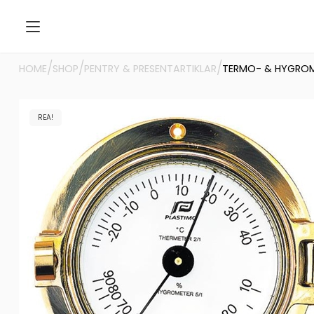
/
/
/
HOME
SHOP
PENTRY & PRESENTARTIKLAR
TERMO- & HYGROME
REA!