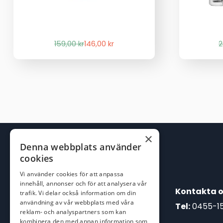
Det
Det
159,00
kr
146,00
kr
2
ursprungliga
nuvarande
priset
priset
var:
är:
159,00 kr.
146,00 kr.
×
Denna webbplats använder
cookies
Vi använder cookies för att anpassa
innehåll, annonser och för att analysera vår
Kontakta o
trafik. Vi delar också information om din
användning av vår webbplats med våra
Tel:
0455-1
reklam- och analyspartners som kan
kombinera den med annan information som