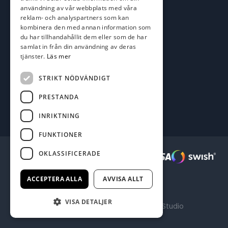
användning av vår webbplats med våra
Karlskrona Båt & Fiske AB
reklam- och analyspartners som kan
Lallerstedts gata 4
kombinera den med annan information som
371 54 Karlskrona
du har tillhandahållit dem eller som de har
samlat in från din användning av deras
tjänster.
Läs mer
Följ oss
Facebook
STRIKT NÖDVÄNDIGT
PRESTANDA
INRIKTNING
FUNKTIONER
OKLASSIFICERADE
Säkra betalningar :
ACCEPTERA ALLA
AVVISA ALLT
VISA DETALJER
Producerad av Gota Media Brand Studio