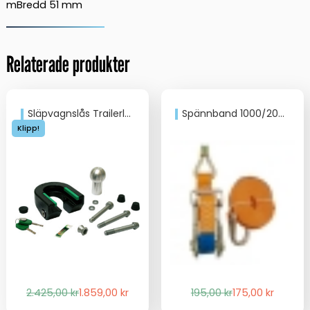
mBredd 51 mm
Relaterade produkter
Släpvagnslås Trailerlås Combilock Grön
Spännband 1000/2000kg 0,4+4,6m
Klipp!
Det
Det
Det
Det
2.425,00
kr
1.859,00
kr
195,00
kr
175,00
kr
ursprungliga
nuvarande
ursprungliga
nuvarande