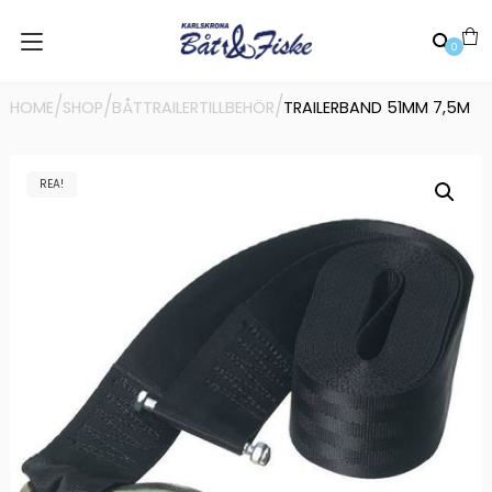
0
/
/
/
HOME
SHOP
BÅTTRAILERTILLBEHÖR
TRAILERBAND 51MM 7,5M
REA!