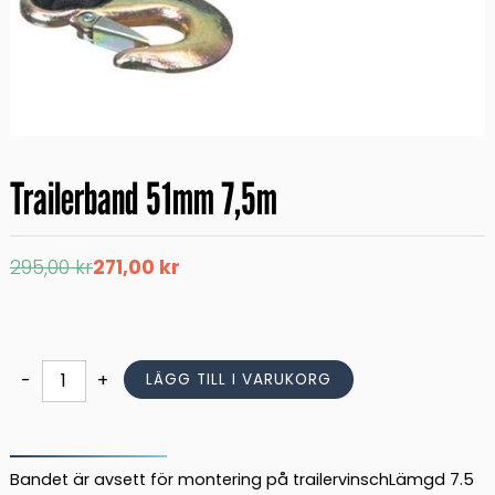
Trailerband 51mm 7,5m
Det
Det
295,00
kr
271,00
kr
ursprungliga
nuvarande
priset
priset
var:
är:
295,00 kr.
271,00 kr.
Trailerband
-
+
LÄGG TILL I VARUKORG
51mm
7,5m
mängd
Bandet är avsett för montering på trailervinschLämgd 7.5