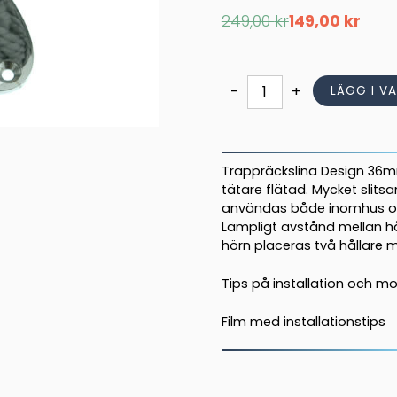
Det
Det
249,00
kr
149,00
kr
ursprungliga
nuvarande
priset
priset
var:
är:
249,00 kr.
149,00 kr.
Trappräckslina
-
+
LÄGG I V
Design
Grå
36mm
mängd
Trappräckslina Design 36mm
tätare flätad. Mycket slits
användas både inomhus och 
Lämpligt avstånd mellan hå
hörn placeras två hållare
Tips på installation och mo
Film med installationstips