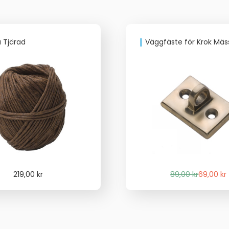
 Tjärad
Väggfäste för Krok Mäs
Det
Det
219,00
kr
89,00
kr
69,00
kr
ursprung
nuvaran
priset
priset
var:
är:
89,00 kr.
69,00 kr.