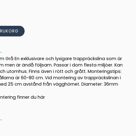
ARUKORG
 Grå En exklusivare och lyxigare trappräckslina som är
am men är ändå följsam. Passar i dom flesta miljöer. Kan
utomhus. Finns även i rött och grått. Monteringstips:
llarna är 60-80 cm. Vid montering av trappräckslinan i
 med 25 cm avstånd från vägghörnet. Diameter: 36mm
ntering finner du
här