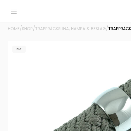
/
/
/
HOME
SHOP
TRAPPRÄCKSLINA, HAMPA & BESLAG
TRAPPRÄCK
REA!