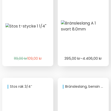
Det
Det
Price
119,00
kr
109,00
kr
395,00
kr
–
4.406,00
kr
ursprungliga
nuvarande
range:
priset
priset
395,00 kr
var:
är:
through
119,00 kr.
109,00 kr.
4.406,00 kr
Stos rak 3/4″
Bränsleslang, bensin och diesel 6mm