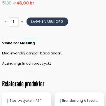
Det
Det
51,00
kr
48,00
kr
ursprungliga
nuvarande
priset
priset
var:
är:
51,00 kr.
48,00 kr.
Vinkelrör
-
+
LÄGG I VARUKORG
mängd
Vinkelrör Mässing
Med invändig gänga i båda ändar.
Avzinkningsfri och provtryckt
Relaterade produkter
Stos t-stycke 1 1/4″
Bränsleslang A 1 svart 8.0mm