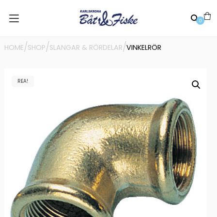
0
/
/
/
HOME
SHOP
SLANGAR & RÖRDELAR
VINKELRÖR
REA!