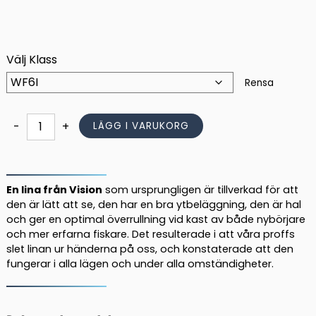
ursprungliga
nuvarande
priset
priset
var:
är:
495,00 kr.
415,00 kr.
Välj Klass
Rensa
Vision
-
+
LÄGG I VARUKORG
Attack
WF
Intermediate
mängd
En lina från Vision
som ursprungligen är tillverkad för att
den är lätt att se, den har en bra ytbeläggning, den är hal
och ger en optimal överrullning vid kast av både nybörjare
och mer erfarna fiskare. Det resulterade i att våra proffs
slet linan ur händerna på oss, och konstaterade att den
fungerar i alla lägen och under alla omständigheter.