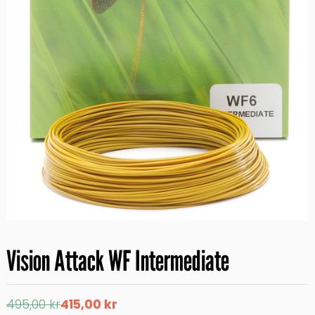
Vision Attack WF Intermediate
Det
Det
495,00
kr
415,00
kr