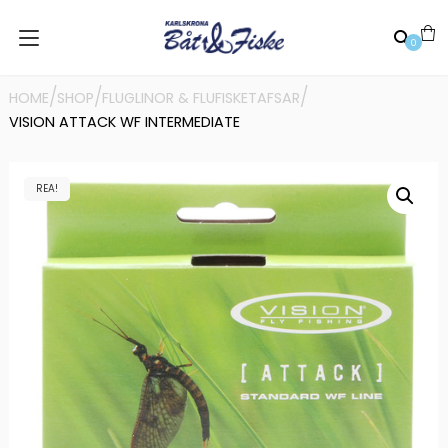
0
/
/
/
HOME
SHOP
FLUGLINOR & FLUFISKETAFSAR
VISION ATTACK WF INTERMEDIATE
REA!