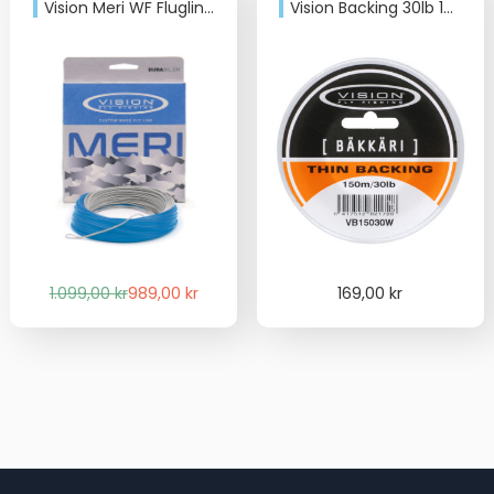
Vision Meri WF Fluglina WF8/19G Slomo
Vision Backing 30lb 150m Vit
Det
Det
1.099,00
kr
989,00
kr
169,00
kr
ursprungliga
nuvarande
priset
priset
var:
är:
1.099,00 kr.
989,00 kr.