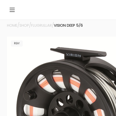
/
/
/
HOME
SHOP
FLUGRULLAR
VISION DEEP 5/6
REA!