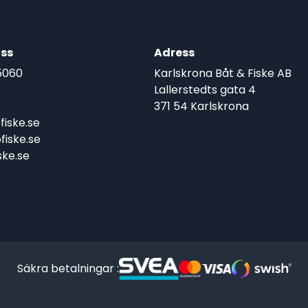
ss
Adress
5060
Karlskrona Båt & Fiske AB
Lallerstedts gata 4
371 54 Karlskrona
iske.se
iske.se
ke.se
Säkra betalningar :