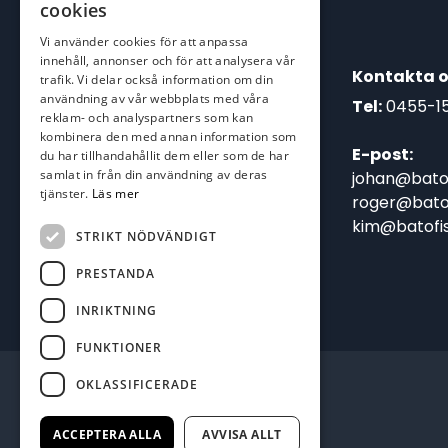
cookies
Vi använder cookies för att anpassa
innehåll, annonser och för att analysera vår
Kontakta o
trafik. Vi delar också information om din
användning av vår webbplats med våra
Tel:
0455-1
reklam- och analyspartners som kan
kombinera den med annan information som
E-post:
du har tillhandahållit dem eller som de har
samlat in från din användning av deras
johan@batof
tjänster.
Läs mer
roger@batof
kim@batofis
STRIKT NÖDVÄNDIGT
PRESTANDA
INRIKTNING
FUNKTIONER
OKLASSIFICERADE
ACCEPTERA ALLA
AVVISA ALLT