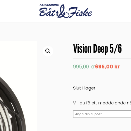
Vision Deep 5/6
Det
Det
995,00
kr
695,00
kr
ursprungliga
nuvarande
priset
priset
var:
är:
995,00 kr.
695,00 kr.
Slut i lager
Vill du få ett meddelande nä