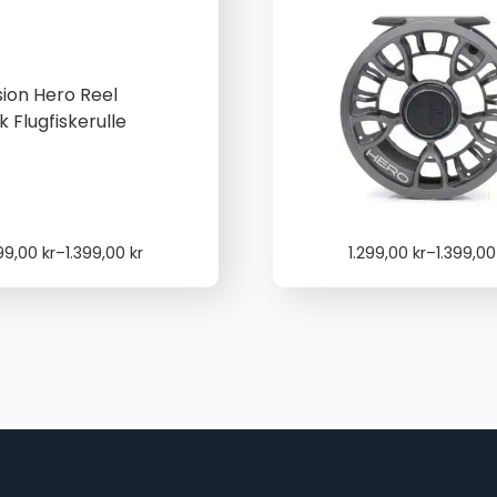
Price
Price
299,00
kr
–
1.399,00
kr
1.299,00
kr
–
1.399,0
range:
range:
1.299,00 kr
1.299,00 
through
through
1.399,00 kr
1.399,00 