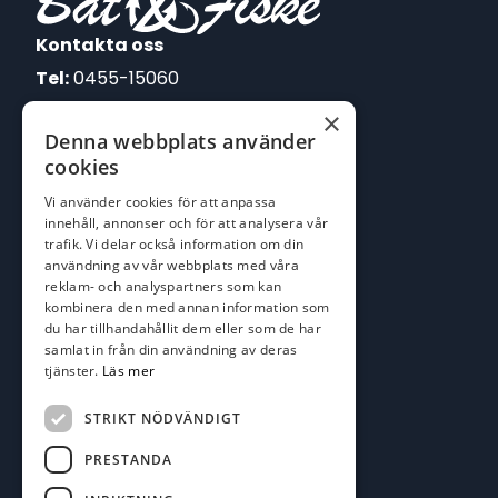
Kontakta oss
Tel:
0455-15060
×
E-post:
Denna webbplats använder
johan@batofiske.se
cookies
roger@batofiske.se
Vi använder cookies för att anpassa
kim@batofiske.se
innehåll, annonser och för att analysera vår
Adress
trafik. Vi delar också information om din
användning av vår webbplats med våra
Karlskrona Båt & Fiske AB
reklam- och analyspartners som kan
Lallerstedts gata 4
kombinera den med annan information som
371 54 Karlskrona
du har tillhandahållit dem eller som de har
samlat in från din användning av deras
tjänster.
Läs mer
Följ oss
Facebook
STRIKT NÖDVÄNDIGT
PRESTANDA