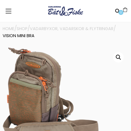
0
/
/
/
HOME
SHOP
VADARBYXOR, VADARSKOR & FLYTRINGAR
VISION MINI BRA