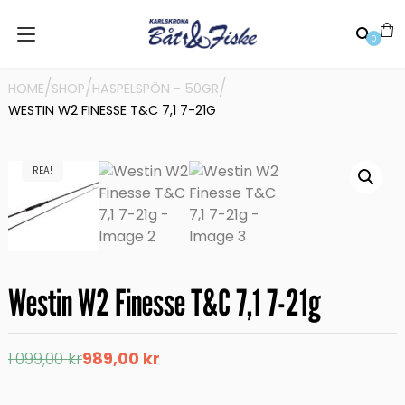
0
/
/
/
HOME
SHOP
HASPELSPÖN - 50GR
WESTIN W2 FINESSE T&C 7,1 7-21G
REA!
Westin W2 Finesse T&C 7,1 7-21g
Det
Det
1.099,00
kr
989,00
kr
ursprungliga
nuvarande
priset
priset
var:
är: