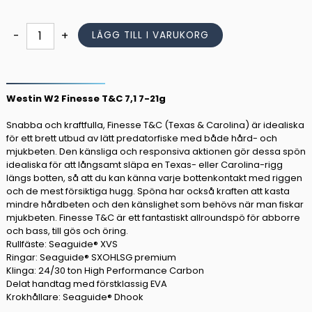
1.099,00 kr.
989,00 kr.
Westin
-
+
LÄGG TILL I VARUKORG
W2
Finesse
T&C
7,1
Westin W2 Finesse T&C 7,1 7-21g
7-
Snabba och kraftfulla, Finesse T&C (Texas & Carolina) är idealiska
21g
för ett brett utbud av lätt predatorfiske med både hård- och
mängd
mjukbeten. Den känsliga och responsiva aktionen gör dessa spön
idealiska för att långsamt släpa en Texas- eller Carolina-rigg
längs botten, så att du kan känna varje bottenkontakt med riggen
och de mest försiktiga hugg. Spöna har också kraften att kasta
mindre hårdbeten och den känslighet som behövs när man fiskar
mjukbeten. Finesse T&C är ett fantastiskt allroundspö för abborre
och bass, till gös och öring.
Rullfäste: Seaguide® XVS
Ringar: Seaguide® SXOHLSG premium
Klinga: 24/30 ton High Performance Carbon
Delat handtag med förstklassig EVA
Krokhållare: Seaguide® Dhook