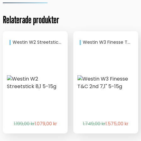
Relaterade produkter
Westin W2 Streetstick 8,1 5-15g
Westin W3 Finesse T&C 2nd 7,1″ 5-15g
Det
Det
Det
Det
1.199,00
kr
1.079,00
kr
1.749,00
kr
1.575,00
kr
ursprungliga
nuvarande
ursprungliga
nuvarande
priset
priset
priset
priset