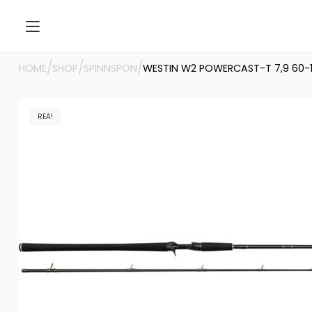
/
/
/
HOME
SHOP
SPINNSPÖN
WESTIN W2 POWERCAST-T 7,9 60-
REA!