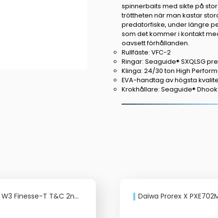
spinnerbaits med sikte på sto
150g
tröttheten när man kastar st
mängd
predatorfiske, under längre per
som det kommer i kontakt med,
oavsett förhållanden.
Rullfäste: VFC-2
Ringar: Seaguide® SXQLSG p
Klinga: 24/30 ton High Perfo
EVA-handtag av högsta kvalite
Krokhållare: Seaguide® Dhook
inesse-T T&C 2nd 7’1”/213cm ML 7-21g
Daiwa Prorex X PXE702