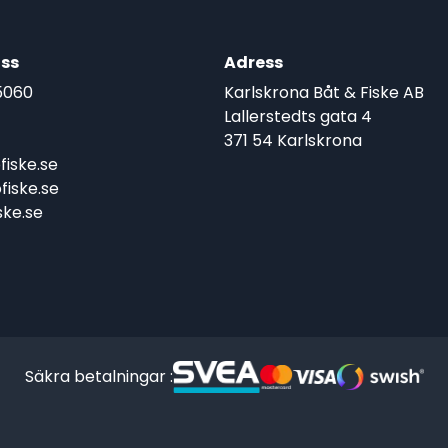
ss
Adress
5060
Karlskrona Båt & Fiske AB
Lallerstedts gata 4
371 54 Karlskrona
iske.se
iske.se
ke.se
Säkra betalningar :