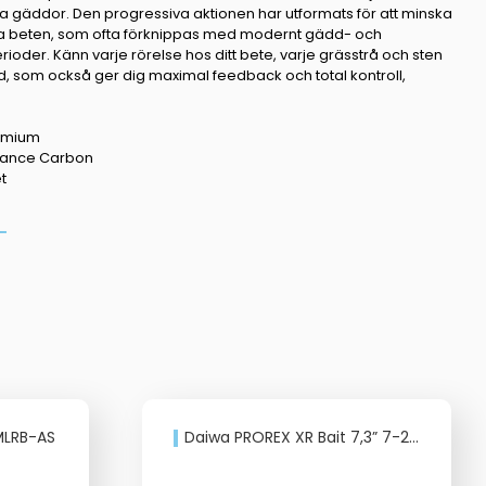
ra gäddor. Den progressiva aktionen har utformats för att minska
ora beten, som ofta förknippas med modernt gädd- och
ioder. Känn varje rörelse hos ditt bete, varje grässtrå och sten
 som också ger dig maximal feedback och total kontroll,
remium
rmance Carbon
t
MLRB-AS
Daiwa PROREX XR Bait 7,3” 7-28g Power jig