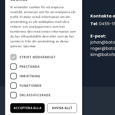
Vi använder cookies för att anpassa
innehåll, annonser och för att analysera vår
Kontakta o
trafik. Vi delar också information om din
användning av vår webbplats med våra
Tel:
0455-1
reklam- och analyspartners som kan
kombinera den med annan information som
E-post:
du har tillhandahållit dem eller som de har
samlat in från din användning av deras
johan@batof
tjänster.
Läs mer
roger@batof
kim@batofis
STRIKT NÖDVÄNDIGT
PRESTANDA
INRIKTNING
FUNKTIONER
OKLASSIFICERADE
ACCEPTERA ALLA
AVVISA ALLT