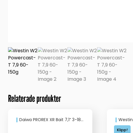
Relaterade produkter
Daiwa PROREX XR Bait 7,1” 3-18g Finesse
Westin W3 F
Klipp!