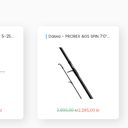
 Jigging
Daiwa – PROREX AGS SPIN 7’0” 5-25g Universal
Det
Det
kr
2.899,00
kr
2.295,00
kr
liga
de
ursprungliga
nuvarande
priset
priset
var:
är: