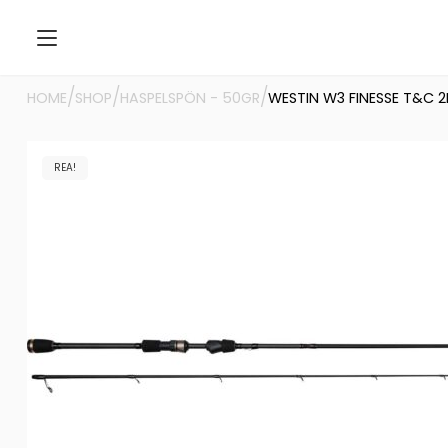
/
/
/
HOME
SHOP
HASPELSPÖN - 50GR
WESTIN W3 FINESSE T&C 2
REA!