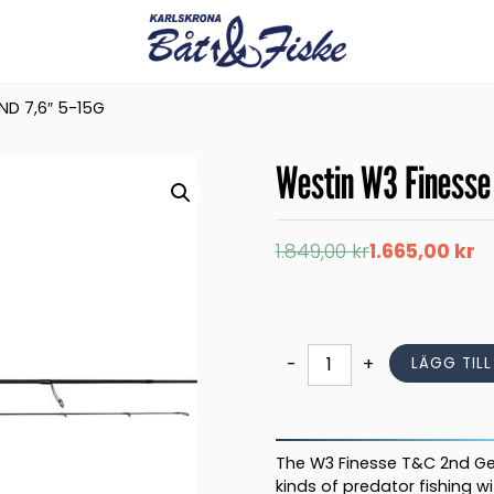
ND 7,6″ 5-15G
Westin W3 Finesse
Det
Det
1.849,00
kr
1.665,00
kr
ursprungliga
nuvarande
priset
priset
var:
är:
1.849,00 kr.
1.665,00 kr.
Westin
-
+
LÄGG TIL
W3
Finesse
T&C
2nd
The W3 Finesse T&C 2nd Gen
7,6"
kinds of predator fishing w