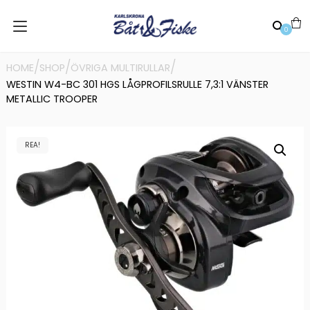
0
/
/
/
HOME
SHOP
ÖVRIGA MULTIRULLAR
WESTIN W4-BC 301 HGS LÅGPROFILSRULLE 7,3:1 VÄNSTER
METALLIC TROOPER
REA!