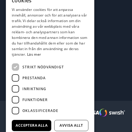
cookies
roger@batofiske.se
Vi använder cookies för att anpassa
kim@batofiske.se
innehåll, annonser och för att analysera vår
Adress
trafik. Vi delar också information om din
användning av vår webbplats med våra
Karlskrona Båt & Fiske AB
reklam- och analyspartners som kan
Lallerstedts gata 4
kombinera den med annan information som
371 54 Karlskrona
du har tillhandahållit dem eller som de har
samlat in från din användning av deras
tjänster.
Läs mer
Följ oss
Facebook
STRIKT NÖDVÄNDIGT
PRESTANDA
INRIKTNING
FUNKTIONER
OKLASSIFICERADE
Säkra betalningar :
ACCEPTERA ALLA
AVVISA ALLT