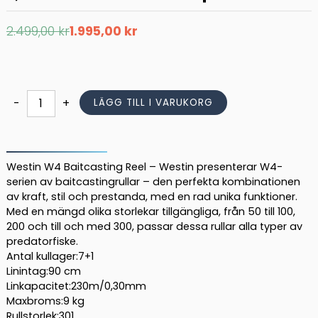
Det
Det
2.499,00
kr
1.995,00
kr
ursprungliga
nuvarande
priset
priset
var:
är:
2.499,00 kr.
1.995,00 kr.
Westin
-
+
LÄGG TILL I VARUKORG
W4-
BC
301
HGS
Westin W4 Baitcasting Reel – Westin presenterar W4-
lågprofilsrulle
serien av baitcastingrullar – den perfekta kombinationen
av kraft, stil och prestanda, med en rad unika funktioner.
7,3:1
Med en mängd olika storlekar tillgängliga, från 50 till 100,
Vänster
200 och till och med 300, passar dessa rullar alla typer av
Metallic
predatorfiske.
Trooper
Antal kullager:7+1
mängd
Linintag:90 cm
Linkapacitet:230m/0,30mm
Maxbroms:9 kg
Rullstorlek:301