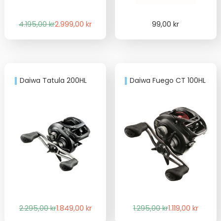
Det
Det
4.195,00
kr
2.999,00
kr
99,00
kr
ursprungliga
nuvarande
priset
priset
var:
är:
4.195,00 kr.
2.999,00 kr.
Daiwa Tatula 200HL
Daiwa Fuego CT 100HL
Det
Det
Det
Det
2.295,00
kr
1.849,00
kr
1.295,00
kr
1.119,00
kr
ursprungliga
nuvarande
ursprungliga
nuvarande