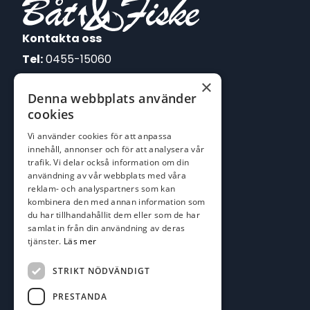
Kontakta oss
Tel:
0455-15060
×
E-post:
Denna webbplats använder
johan@batofiske.se
cookies
roger@batofiske.se
Vi använder cookies för att anpassa
kim@batofiske.se
innehåll, annonser och för att analysera vår
Adress
trafik. Vi delar också information om din
användning av vår webbplats med våra
Karlskrona Båt & Fiske AB
reklam- och analyspartners som kan
Lallerstedts gata 4
kombinera den med annan information som
371 54 Karlskrona
du har tillhandahållit dem eller som de har
samlat in från din användning av deras
Följ oss
tjänster.
Läs mer
Facebook
STRIKT NÖDVÄNDIGT
PRESTANDA