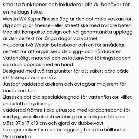
Medium
smarta funktioner och inkluderar allt du behöver för
Titanium
en heldags fiske.
Black
Westin W4 Super Finesse Bag är den optimala väskan för
mängd
dig som gillar finesse- eller streetfiske med mindre beten.
Med sitt kompakta design och väl genomtänkta upplägg
är den perfekt för långa dagar vid vattnet.
Inkluderar två Westin betesboxar och en för smådelar,
perfekt för att organisera dina jigg- och hårdabeten.
Vattentåligt material och en lättanvänd tätningstoppen
som kan öppnas med en hand.
Designad med två fästpunkter för att säkert bära både
ett fiskespö och en håv.
Justbar vadderad axelrem och avtagbar midjerem för
bästa komfort.
Elastisk sidoficka specialdesignad för vattenflaskor, vilket
underlättar hydrering.
Vadderad främre ficka utrustad med kardborreband för
verktyg, svirvelkrok och webbing för ytterligare tillbehör.
Mått: 37 x 17 x 18 cm och gjord av dubbelvävt
hexagonpolyester med beläggning för extra hållbarhet.
Visa mindre