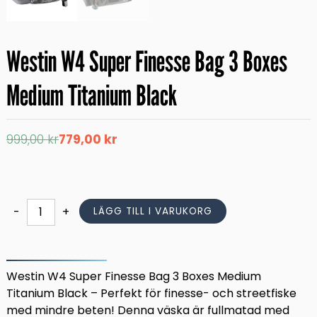
Westin W4 Super Finesse Bag 3 Boxes
Medium Titanium Black
Det
Det
999,00
kr
779,00
kr
ursprungliga
nuvarande
priset
priset
var:
är:
999,00 kr.
779,00 kr.
Westin
-
+
LÄGG TILL I VARUKORG
W4
Super
Finesse
Bag
Westin W4 Super Finesse Bag 3 Boxes Medium
3
Titanium Black – Perfekt för finesse- och streetfiske
Boxes
med mindre beten! Denna väska är fullmatad med