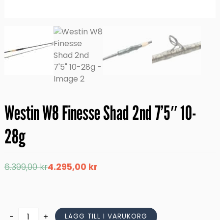
Westin W8 Finesse Shad 2nd 7’5″ 10-
28g
Det
Det
6.399,00
kr
4.295,00
kr
ursprungliga
nuvarande
priset
priset
var:
är:
6.399,00 kr.
4.295,00 kr.
Westin
-
+
LÄGG TILL I VARUKORG