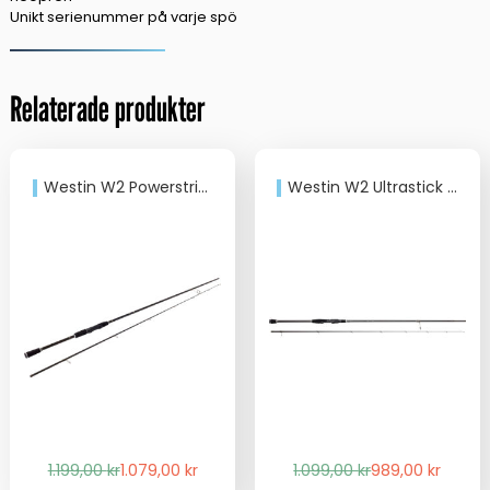
Unikt serienummer på varje spö
Relaterade produkter
Westin W2 Powerstrike 7,6 10-40g
Westin W2 Ultrastick 7 7-28g
Det
Det
Det
Det
1.199,00
kr
1.079,00
kr
1.099,00
kr
989,00
kr