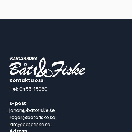
Kontakta oss
Tel:
0455-15060
E-post:
johan@batofiske.se
roger@batofiske.se
kim@batofiske.se
Adress