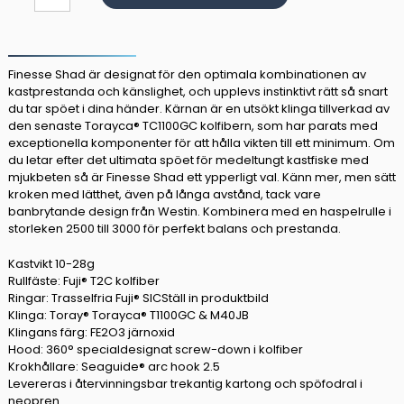
W8
Finesse
Shad
2nd
Finesse Shad är designat för den optimala kombinationen av
kastprestanda och känslighet, och upplevs instinktivt rätt så snart
7'5"
du tar spöet i dina händer. Kärnan är en utsökt klinga tillverkad av
10-
den senaste Torayca® TC1100GC kolfibern, som har parats med
28g
exceptionella komponenter för att hålla vikten till ett minimum. Om
mängd
du letar efter det ultimata spöet för medeltungt kastfiske med
mjukbeten så är Finesse Shad ett ypperligt val. Känn mer, men sätt
kroken med lätthet, även på långa avstånd, tack vare
banbrytande design från Westin. Kombinera med en haspelrulle i
storleken 2500 till 3000 för perfekt balans och prestanda.
Kastvikt 10-28g
Rullfäste: Fuji® T2C kolfiber
Ringar: Trasselfria Fuji® SIC
Ställ in produktbild
Klinga: Toray® Torayca® T1100GC & M40JB
Klingans färg: FE2O3 järnoxid
Hood: 360° specialdesignat screw-down i kolfiber
Krokhållare: Seaguide® arc hook 2.5
Levereras i återvinningsbar trekantig kartong och spöfodral i
neopren