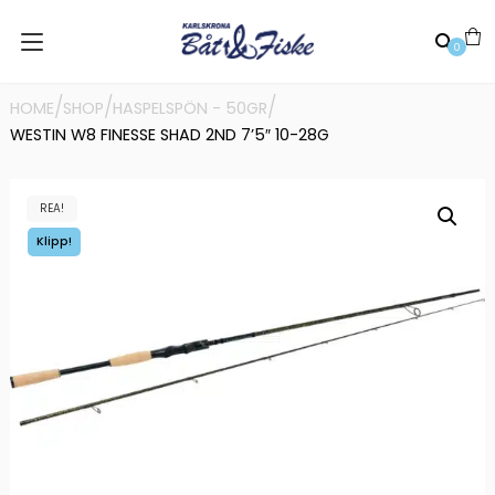
0
/
/
/
HOME
SHOP
HASPELSPÖN - 50GR
WESTIN W8 FINESSE SHAD 2ND 7’5″ 10-28G
REA!
Klipp!