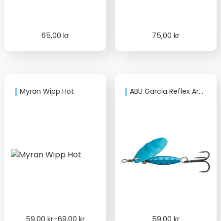
65,00
kr
75,00
kr
Myran Wipp Hot
ABU Garcia Reflex Arctic
Price
59,00
kr
–
69,00
kr
59,00
kr