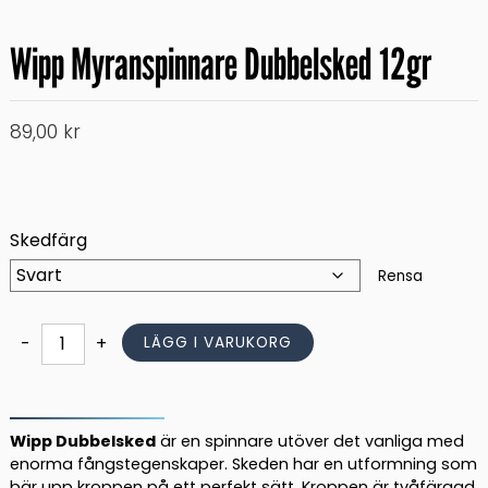
Wipp Myranspinnare Dubbelsked 12gr
89,00
kr
Skedfärg
Rensa
Wipp
-
+
LÄGG I VARUKORG
Myranspinnare
Dubbelsked
12gr
mängd
Wipp Dubbelsked
är en spinnare utöver det vanliga med
enorma fångstegenskaper. Skeden har en utformning som
bär upp kroppen på ett perfekt sätt. Kroppen är tvåfärgad