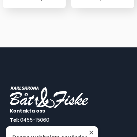
range:
59,00 kr
through
69,00 kr
Kontakta oss
Tel:
0455-15060
×
E-post: