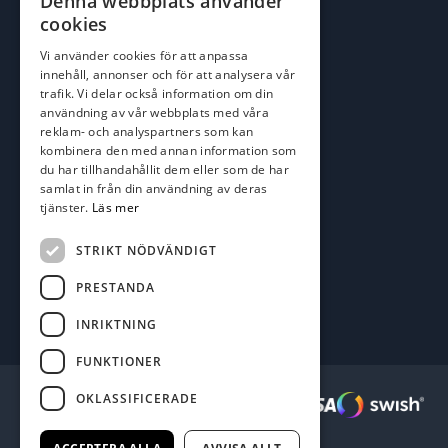
Denna webbplats använder
johan@batofiske.se
cookies
roger@batofiske.se
Vi använder cookies för att anpassa
kim@batofiske.se
innehåll, annonser och för att analysera vår
Adress
trafik. Vi delar också information om din
användning av vår webbplats med våra
Karlskrona Båt & Fiske AB
reklam- och analyspartners som kan
Lallerstedts gata 4
kombinera den med annan information som
371 54 Karlskrona
du har tillhandahållit dem eller som de har
samlat in från din användning av deras
tjänster.
Läs mer
Följ oss
Facebook
STRIKT NÖDVÄNDIGT
PRESTANDA
INRIKTNING
FUNKTIONER
OKLASSIFICERADE
Säkra betalningar :