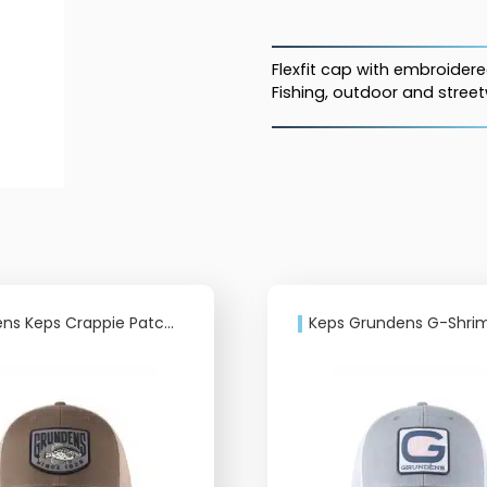
LOGO
FLEXFIT
CAP
Flexfit cap with embroider
mängd
Fishing, outdoor and street
 Keps Crappie Patch Trucker
Keps Grundens G-Shrimp T