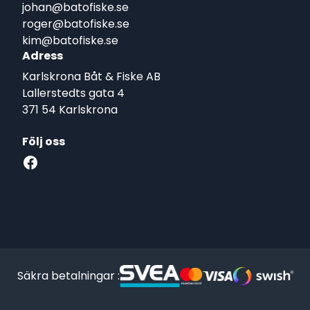
johan@batofiske.se
roger@batofiske.se
kim@batofiske.se
Adress
Karlskrona Båt & Fiske AB
Lallerstedts gata 4
371 54 Karlskrona
Följ oss
Facebook
Säkra betalningar :