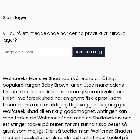
Slut i lager
Vill du få ett meddelande när denna produkt är tillbaka i
lager?
Avisera mig
Wolfcreeks Monster Shad jigg i vår egna omåttligt
populära färgen Baby Brown är en utav marknadens
finaste shadjiggar. Alltid i samma grymma kvalité och
finish. Wolfcreek Shad har en grymt fisklik profil som
tillsammans med en riktigt giftigt vaggande gång gör
Wolfcreek Shad till en riktig gäddmagnet. Antingen kan
man tackla sin Wolfcreek Shad med en Shallowskruv och
ett stinger tackel på buken för att kunna fiska betet så
grunt som möjligt. Eller så tacklar man Wolfcreek Shaden
med en jiggskalle i önskad vikt och ett stinger tackel på