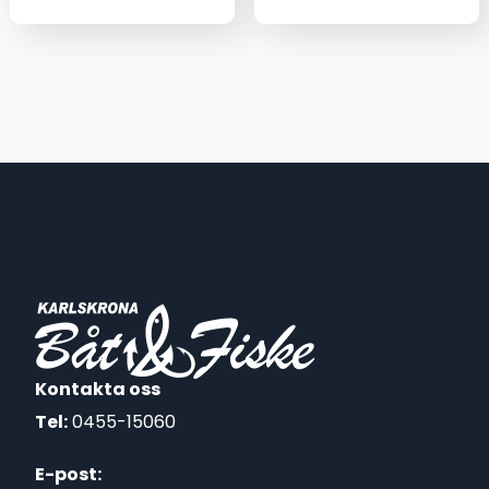
ursprungliga
nuvarande
priset
priset
var:
är:
89,00 kr.
75,00 kr.
Kontakta oss
Tel:
0455-15060
E-post: