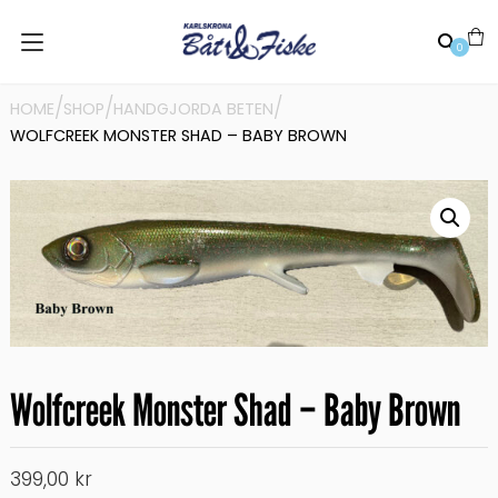
0
/
/
/
HOME
SHOP
HANDGJORDA BETEN
WOLFCREEK MONSTER SHAD – BABY BROWN
Wolfcreek Monster Shad – Baby Brown
399,00
kr