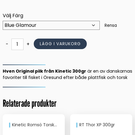
Välj Färg
Rensa
Hven
-
+
LÄGG I VARUKORG
pilk
Orginal
300gr
mängd
Hven Original pilk från Kinetic 300gr
är en av danskarnas
favoriter till fisket i Öresund efter både plattfisk och torsk
Relaterade produkter
Kinetic Romsö Torskpilk 310gr
RT Thor XP 300gr