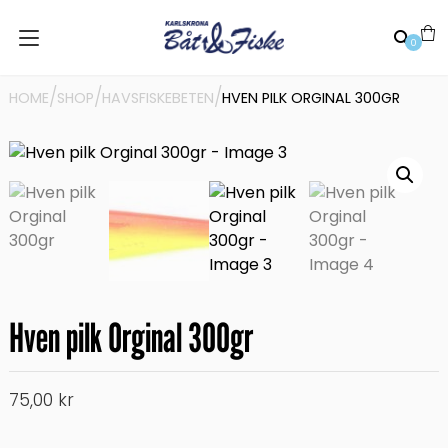
0
/
/
/
HOME
SHOP
HAVSFISKEBETEN
HVEN PILK ORGINAL 300GR
Hven pilk Orginal 300gr
75,00
kr