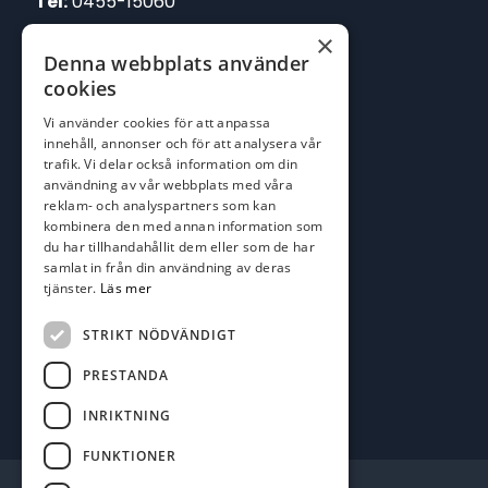
Tel:
0455-15060
×
E-post:
Denna webbplats använder
johan@batofiske.se
cookies
roger@batofiske.se
Vi använder cookies för att anpassa
kim@batofiske.se
innehåll, annonser och för att analysera vår
Adress
trafik. Vi delar också information om din
användning av vår webbplats med våra
Karlskrona Båt & Fiske AB
reklam- och analyspartners som kan
Lallerstedts gata 4
kombinera den med annan information som
371 54 Karlskrona
du har tillhandahållit dem eller som de har
samlat in från din användning av deras
tjänster.
Läs mer
Följ oss
Facebook
STRIKT NÖDVÄNDIGT
PRESTANDA
INRIKTNING
FUNKTIONER