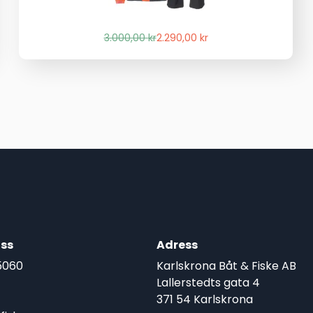
Det
Det
3.000,00
kr
2.290,00
kr
ursprungliga
nuvarande
priset
priset
var:
är:
3.000,00 kr.
2.290,00 kr.
ss
Adress
5060
Karlskrona Båt & Fiske AB
Lallerstedts gata 4
371 54 Karlskrona