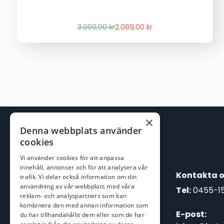
Det
Det
3.000,00
kr
2.089,00
kr
ursprungliga
nuvarande
priset
priset
var:
är:
3.000,00 kr.
2.089,00 kr.
×
Denna webbplats använder
cookies
Vi använder cookies för att anpassa
innehåll, annonser och för att analysera vår
Kontakta o
trafik. Vi delar också information om din
användning av vår webbplats med våra
Tel:
0455-1
reklam- och analyspartners som kan
kombinera den med annan information som
E-post:
du har tillhandahållit dem eller som de har