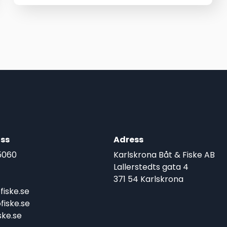
priset
priset
var:
är:
2.200,00 kr.
1.899,00 kr.
ss
Adress
5060
Karlskrona Båt & Fiske AB
Lallerstedts gata 4
371 54 Karlskrona
iske.se
iske.se
ke.se