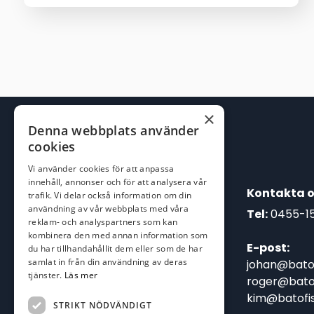
priset
priset
var:
är:
2.200,00 kr.
1.899,00 kr.
×
Denna webbplats använder
cookies
Vi använder cookies för att anpassa
innehåll, annonser och för att analysera vår
Kontakta o
trafik. Vi delar också information om din
användning av vår webbplats med våra
Tel:
0455-1
reklam- och analyspartners som kan
kombinera den med annan information som
E-post:
du har tillhandahållit dem eller som de har
samlat in från din användning av deras
johan@batof
tjänster.
Läs mer
roger@batof
kim@batofis
STRIKT NÖDVÄNDIGT