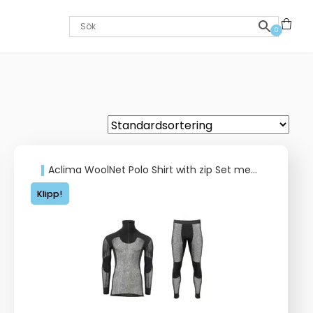
0
Aclima WoolNet Polo Shirt with zip Set med byxa
Klipp!