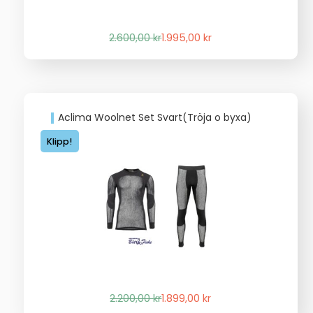
Det
Det
2.600,00
kr
1.995,00
kr
ursprungliga
nuvarande
priset
priset
var:
är:
2.600,00 kr.
1.995,00 kr.
Aclima Woolnet Set Svart(Tröja o byxa)
Klipp!
Det
Det
2.200,00
kr
1.899,00
kr
ursprungliga
nuvarande