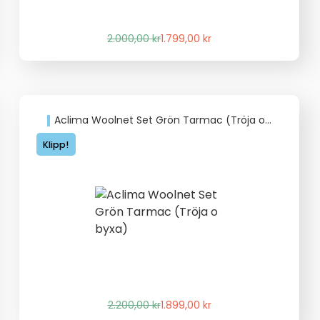
Det
Det
2.000,00
kr
1.799,00
kr
ursprungliga
nuvarande
priset
priset
var:
är:
2.000,00 kr.
1.799,00 kr.
Aclima Woolnet Set Grön Tarmac (Tröja o byxa)
Klipp!
Det
Det
2.200,00
kr
1.899,00
kr
ursprungliga
nuvarande