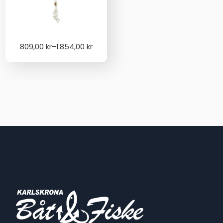
Price
809,00
kr
–
1.854,00
kr
range:
809,00 kr
through
1.854,00 kr