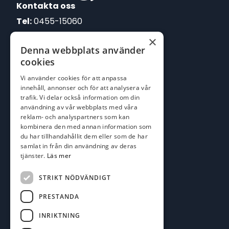
Kontakta oss
Tel:
0455-15060
×
E-post:
Denna webbplats använder
johan@batofiske.se
cookies
roger@batofiske.se
Vi använder cookies för att anpassa
kim@batofiske.se
innehåll, annonser och för att analysera vår
Adress
trafik. Vi delar också information om din
användning av vår webbplats med våra
Karlskrona Båt & Fiske AB
reklam- och analyspartners som kan
Lallerstedts gata 4
kombinera den med annan information som
371 54 Karlskrona
du har tillhandahållit dem eller som de har
samlat in från din användning av deras
tjänster.
Läs mer
Följ oss
Facebook
STRIKT NÖDVÄNDIGT
PRESTANDA
INRIKTNING