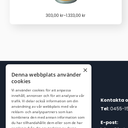
Price
303,00
kr
–
1.333,00
kr
range:
303,00 kr
through
1.333,00 kr
×
Denna webbplats använder
cookies
Vi använder cookies för att anpassa
innehåll, annonser och för att analysera vår
Kontakta o
trafik. Vi delar också information om din
användning av vår webbplats med våra
Tel:
0455-1
reklam- och analyspartners som kan
kombinera den med annan information som
E-post:
du har tillhandahållit dem eller som de har