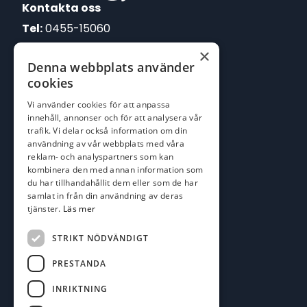
Kontakta oss
Tel:
0455-15060
×
E-post:
Denna webbplats använder
johan@batofiske.se
cookies
roger@batofiske.se
Vi använder cookies för att anpassa
kim@batofiske.se
innehåll, annonser och för att analysera vår
Adress
trafik. Vi delar också information om din
användning av vår webbplats med våra
Karlskrona Båt & Fiske AB
reklam- och analyspartners som kan
Lallerstedts gata 4
kombinera den med annan information som
371 54 Karlskrona
du har tillhandahållit dem eller som de har
samlat in från din användning av deras
tjänster.
Läs mer
Följ oss
Facebook
STRIKT NÖDVÄNDIGT
PRESTANDA
INRIKTNING