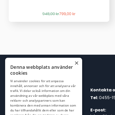
Det
Det
948,00
kr
799,00
kr
ursprungliga
nuvarande
priset
priset
var:
är:
948,00 kr.
799,00 kr.
×
Denna webbplats använder
cookies
Vi använder cookies för att anpassa
innehåll, annonser och för att analysera vår
Kontakta o
trafik. Vi delar också information om din
användning av vår webbplats med våra
Tel:
0455-1
reklam- och analyspartners som kan
kombinera den med annan information som
E-post:
du har tillhandahållit dem eller som de har