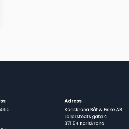
ss
Adress
5060
Karlskrona Båt & Fiske AB
Lallerstedts gata 4
371 54 Karlskrona