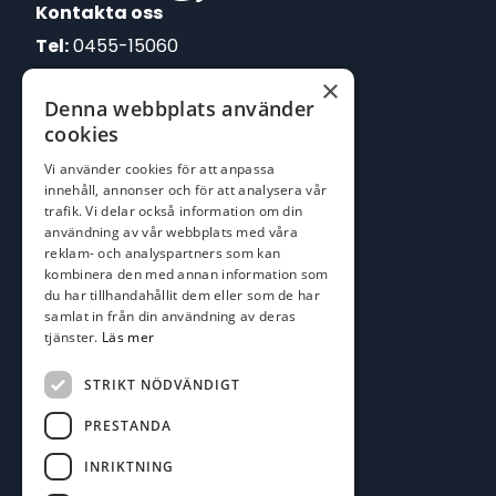
Kontakta oss
Tel:
0455-15060
×
E-post:
Denna webbplats använder
johan@batofiske.se
cookies
roger@batofiske.se
Vi använder cookies för att anpassa
kim@batofiske.se
innehåll, annonser och för att analysera vår
Adress
trafik. Vi delar också information om din
användning av vår webbplats med våra
Karlskrona Båt & Fiske AB
reklam- och analyspartners som kan
Lallerstedts gata 4
kombinera den med annan information som
371 54 Karlskrona
du har tillhandahållit dem eller som de har
samlat in från din användning av deras
tjänster.
Läs mer
Följ oss
Facebook
STRIKT NÖDVÄNDIGT
PRESTANDA
INRIKTNING