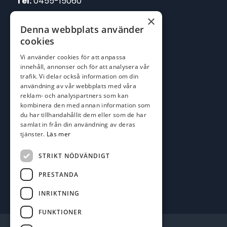
Tel:
0455-15060
×
E-post:
Denna webbplats använder
johan@batofiske.se
cookies
roger@batofiske.se
Vi använder cookies för att anpassa
kim@batofiske.se
innehåll, annonser och för att analysera vår
Adress
trafik. Vi delar också information om din
användning av vår webbplats med våra
Karlskrona Båt & Fiske AB
reklam- och analyspartners som kan
Lallerstedts gata 4
kombinera den med annan information som
371 54 Karlskrona
du har tillhandahållit dem eller som de har
samlat in från din användning av deras
tjänster.
Läs mer
Följ oss
Facebook
STRIKT NÖDVÄNDIGT
PRESTANDA
INRIKTNING
FUNKTIONER