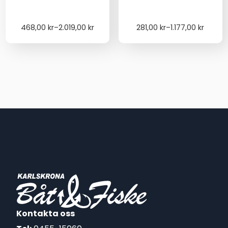
Price
Price
468,00
kr
–
2.019,00
kr
281,00
kr
–
1.177,00
kr
range:
range:
468,00 kr
281,00 kr
through
through
2.019,00 kr
1.177,00 kr
Kontakta oss