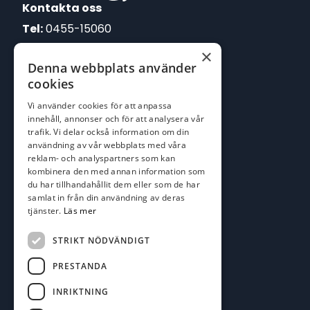
Kontakta oss
Tel:
0455-15060
×
E-post:
Denna webbplats använder
johan@batofiske.se
cookies
roger@batofiske.se
Vi använder cookies för att anpassa
kim@batofiske.se
innehåll, annonser och för att analysera vår
Adress
trafik. Vi delar också information om din
användning av vår webbplats med våra
Karlskrona Båt & Fiske AB
reklam- och analyspartners som kan
Lallerstedts gata 4
kombinera den med annan information som
371 54 Karlskrona
du har tillhandahållit dem eller som de har
samlat in från din användning av deras
tjänster.
Läs mer
Följ oss
Facebook
STRIKT NÖDVÄNDIGT
PRESTANDA
INRIKTNING