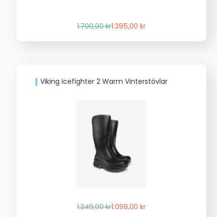
Det
Det
1.700,00
kr
1.395,00
kr
ursprungliga
nuvarande
priset
priset
var:
är:
1.700,00 kr.
1.395,00 kr.
Viking Icefighter 2 Warm Vinterstövlar
Det
Det
1.249,00
kr
1.099,00
kr
ursprungliga
nuvarande