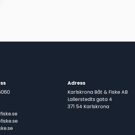
ss
Adress
5060
Karlskrona Båt & Fiske AB
Lallerstedts gata 4
371 54 Karlskrona
iske.se
iske.se
ke.se