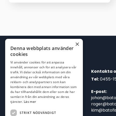
priset
priset
var:
är:
1.249,00 kr.
1.099,00 kr.
×
Denna webbplats använder
cookies
Vi använder cookies för att anpassa
innehåll, annonser och för att analysera vår
Kontakta o
trafik. Vi delar också information om din
användning av vår webbplats med våra
Tel:
0455-1
reklam- och analyspartners som kan
kombinera den med annan information som
E-post:
du har tillhandahållit dem eller som de har
samlat in från din användning av deras
johan@batof
tjänster.
Läs mer
roger@batof
kim@batofis
STRIKT NÖDVÄNDIGT