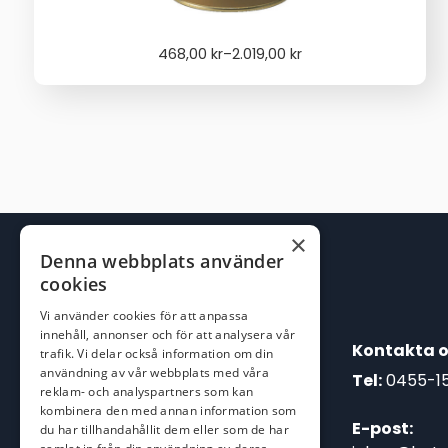
Price
468,00
kr
–
2.019,00
kr
range:
468,00 kr
through
2.019,00 kr
×
Denna webbplats använder
cookies
Vi använder cookies för att anpassa
innehåll, annonser och för att analysera vår
Kontakta o
trafik. Vi delar också information om din
användning av vår webbplats med våra
Tel:
0455-1
reklam- och analyspartners som kan
kombinera den med annan information som
E-post:
du har tillhandahållit dem eller som de har