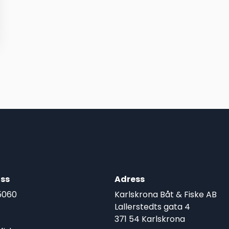
ss
Adress
5060
Karlskrona Båt & Fiske AB
Lallerstedts gata 4
371 54 Karlskrona