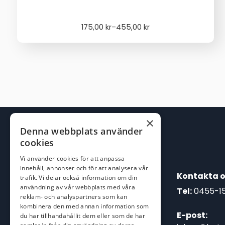
Price
175,00
kr
–
455,00
kr
range:
175,00 kr
through
455,00 kr
×
Denna webbplats använder
cookies
Vi använder cookies för att anpassa
innehåll, annonser och för att analysera vår
Kontakta o
trafik. Vi delar också information om din
användning av vår webbplats med våra
Tel:
0455-1
reklam- och analyspartners som kan
kombinera den med annan information som
E-post:
du har tillhandahållit dem eller som de har