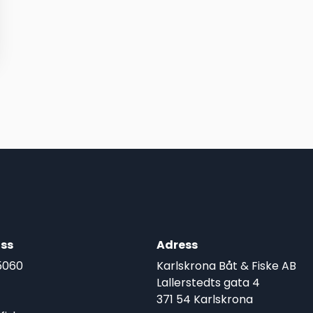
ss
Adress
5060
Karlskrona Båt & Fiske AB
Lallerstedts gata 4
371 54 Karlskrona