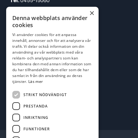
Tel:
0455-15060
×
E-post:
Denna webbplats använder
johan@batofiske.se
cookies
roger@batofiske.se
Vi använder cookies för att anpassa
kim@batofiske.se
innehåll, annonser och för att analysera vår
Adress
trafik. Vi delar också information om din
användning av vår webbplats med våra
Karlskrona Båt & Fiske AB
reklam- och analyspartners som kan
Lallerstedts gata 4
kombinera den med annan information som
371 54 Karlskrona
du har tillhandahållit dem eller som de har
samlat in från din användning av deras
tjänster.
Läs mer
Följ oss
Facebook
STRIKT NÖDVÄNDIGT
PRESTANDA
INRIKTNING
FUNKTIONER