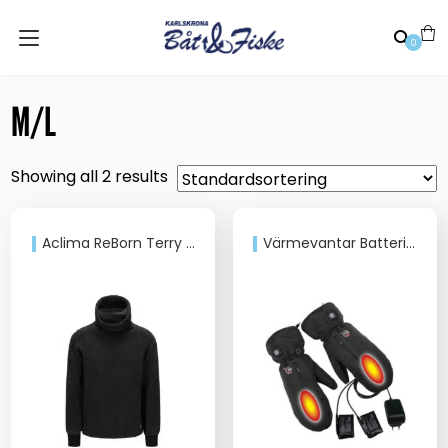
0
M/L
Showing all 2 results
Aclima ReBorn Terry Pullover U
Värmevantar Batteridrivna Wiggler