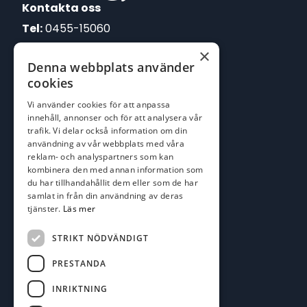
Kontakta oss
Tel:
0455-15060
×
E-post:
Denna webbplats använder
johan@batofiske.se
cookies
roger@batofiske.se
Vi använder cookies för att anpassa
kim@batofiske.se
innehåll, annonser och för att analysera vår
Adress
trafik. Vi delar också information om din
användning av vår webbplats med våra
Karlskrona Båt & Fiske AB
reklam- och analyspartners som kan
Lallerstedts gata 4
kombinera den med annan information som
371 54 Karlskrona
du har tillhandahållit dem eller som de har
samlat in från din användning av deras
tjänster.
Läs mer
Följ oss
Facebook
STRIKT NÖDVÄNDIGT
PRESTANDA
INRIKTNING