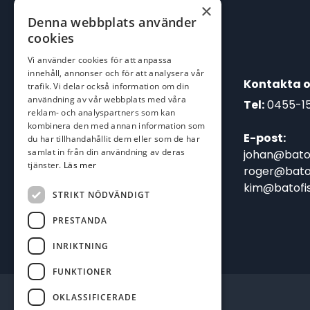
×
Denna webbplats använder
cookies
Vi använder cookies för att anpassa
innehåll, annonser och för att analysera vår
Kontakta o
trafik. Vi delar också information om din
användning av vår webbplats med våra
Tel:
0455-1
reklam- och analyspartners som kan
kombinera den med annan information som
E-post:
du har tillhandahållit dem eller som de har
samlat in från din användning av deras
johan@batof
tjänster.
Läs mer
roger@batof
kim@batofis
STRIKT NÖDVÄNDIGT
PRESTANDA
INRIKTNING
FUNKTIONER
OKLASSIFICERADE