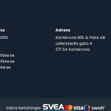
ss
Adress
5060
Karlskrona Båt & Fiske AB
Lallerstedts gata 4
371 54 Karlskrona
iske.se
iske.se
ke.se
Säkra betalningar :